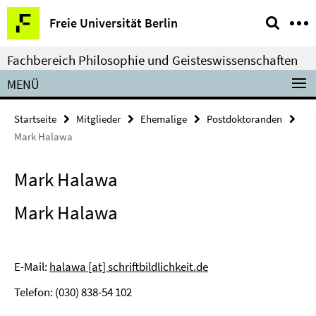
Springe
Service-
Freie Universität Berlin
direkt
Navigation
zu
Fachbereich Philosophie und Geisteswissenschaften
Inhalt
MENÜ
Startseite
Mitglieder
Ehemalige
Postdoktoranden
Mark Halawa
Mark Halawa
Mark Halawa
E-Mail:
halawa [at] schriftbildlichkeit.de
Telefon: (030) 838-54 102