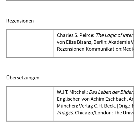
Rezensionen
Charles S. Peirce:
The Logic of Interdisc
von Elize Bisanz, Berlin: Akademie Verl
Rezensionen:Kommunikation:Medien“
Übersetzungen
W.J.T. Mitchell:
Das Leben der Bilder. Ei
Englischen von Achim Eschbach, Anna
München: Verlag C.H. Beck. [Orig.:
Wha
Images
. Chicago/London: The Universi