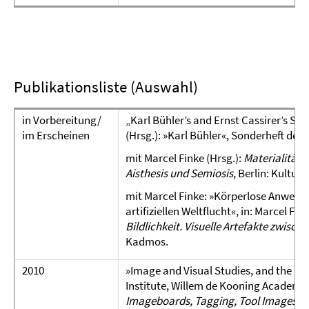
Publikationsliste (Auswahl)
in Vorbereitung/
„Karl Bühler’s and Ernst Cassirer’s Sem
im Erscheinen
(Hrsg.): »Karl Bühler«, Sonderheft der 
mit Marcel Finke (Hrsg.):
Materialität u
Aisthesis und Semiosis
, Berlin: Kultu
mit Marcel Finke: »Körperlose Anwesen
artifiziellen Weltflucht«, in: Marcel Fi
Bildlichkeit. Visuelle Artefakte zwisch
Kadmos.
2010
»Image and Visual Studies, and the Conc
Institute, Willem de Kooning Academy 
Imageboards, Tagging, Tool Images, Vi