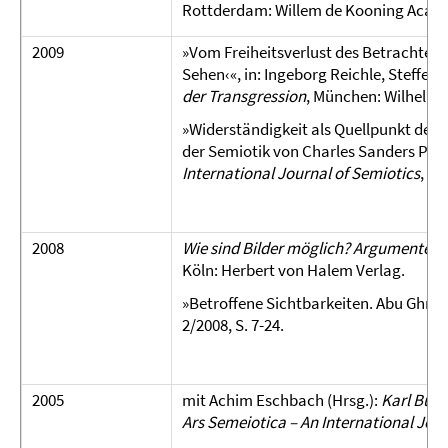
Rottderdam: Willem de Kooning Academ
2009
»Vom Freiheitsverlust des Betrachters
Sehen‹«, in: Ingeborg Reichle, Steffen S
der Transgression
, München: Wilhelm F
»Widerständigkeit als Quellpunkt der S
der Semiotik von Charles Sanders Peirc
International Journal of Semiotics
, Vo
2008
Wie sind Bilder möglich? Argumente fü
Köln: Herbert von Halem Verlag.
»Betroffene Sichtbarkeiten. Abu Ghraib
2/2008, S. 7-24.
2005
mit Achim Eschbach (Hrsg.):
Karl Bühl
Ars Se
meiotica – An International Jour