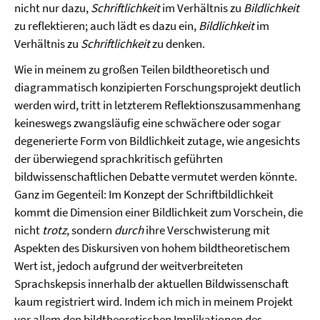
nicht nur dazu,
Schriftlichkeit
im Verhältnis zu
Bildlichkeit
zu reflektieren; auch lädt es dazu ein,
Bildlichkeit
im
Verhältnis zu
Schriftlichkeit
zu denken.
Wie in meinem zu großen Teilen bildtheoretisch und
diagrammatisch konzipierten Forschungsprojekt deutlich
werden wird, tritt in letzterem Reflektionszusammenhang
keineswegs zwangsläufig eine schwächere oder sogar
degenerierte Form von Bildlichkeit zutage, wie angesichts
der überwiegend sprachkritisch geführten
bildwissenschaftlichen Debatte vermutet werden könnte.
Ganz im Gegenteil: Im Konzept der Schriftbildlichkeit
kommt die Dimension einer Bildlichkeit zum Vorschein, die
nicht
trotz
, sondern
durch
ihre Verschwisterung mit
Aspekten des Diskursiven von hohem bildtheoretischem
Wert ist, jedoch aufgrund der weitverbreiteten
Sprachskepsis innerhalb der aktuellen Bildwissenschaft
kaum registriert wird. Indem ich mich in meinem Projekt
vor allem den bildtheoretischen Implikationen des