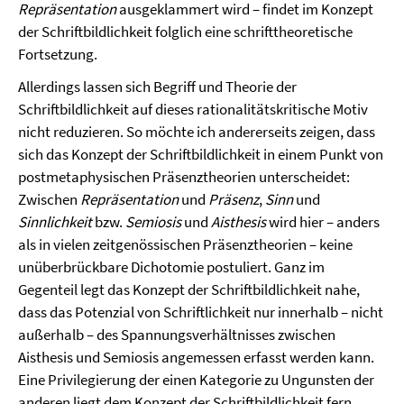
Repräsentation
ausgeklammert wird – findet im Konzept
der Schriftbildlichkeit folglich eine schrifttheoretische
Fortsetzung.
Allerdings lassen sich Begriff und Theorie der
Schriftbildlichkeit auf dieses rationalitätskritische Motiv
nicht reduzieren. So möchte ich andererseits zeigen, dass
sich das Konzept der Schriftbildlichkeit in einem Punkt von
postmetaphysischen Präsenztheorien unterscheidet:
Zwischen
Repräsentation
und
Präsenz
,
Sinn
und
Sinnlichkeit
bzw.
Semiosis
und
Aisthesis
wird hier – anders
als in vielen zeitgenössischen Präsenztheorien – keine
unüberbrückbare Dichotomie postuliert. Ganz im
Gegenteil legt das Konzept der Schriftbildlichkeit nahe,
dass das Potenzial von Schriftlichkeit nur innerhalb – nicht
außerhalb – des Spannungsverhältnisses zwischen
Aisthesis und Semiosis angemessen erfasst werden kann.
Eine Privilegierung der einen Kategorie zu Ungunsten der
anderen liegt dem Konzept der Schriftbildlichkeit fern.