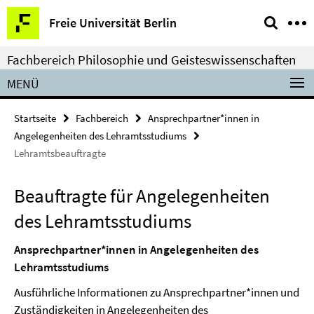
Springe
Service-
Freie Universität Berlin
direkt
Navigation
zu
Fachbereich Philosophie und Geisteswissenschaften
Inhalt
MENÜ
Startseite
Fachbereich
Ansprechpartner*innen in
Angelegenheiten des Lehramtsstudiums
Lehramtsbeauftragte
Beauftragte für Angelegenheiten
des Lehramtsstudiums
Ansprechpartner*innen in Angelegenheiten des
Lehramtsstudiums
Ausführliche Informationen zu Ansprechpartner*innen und
Zuständigkeiten in Angelegenheiten des