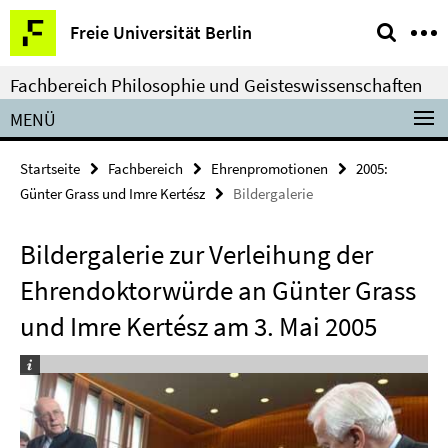
Springe
Service-
Freie Universität Berlin
direkt
Navigation
zu
Fachbereich Philosophie und Geisteswissenschaften
Inhalt
MENÜ
Startseite
Fachbereich
Ehrenpromotionen
2005:
Günter Grass und Imre Kertész
Bildergalerie
Bildergalerie zur Verleihung der
Ehrendoktorwürde an Günter Grass
und Imre Kertész am 3. Mai 2005