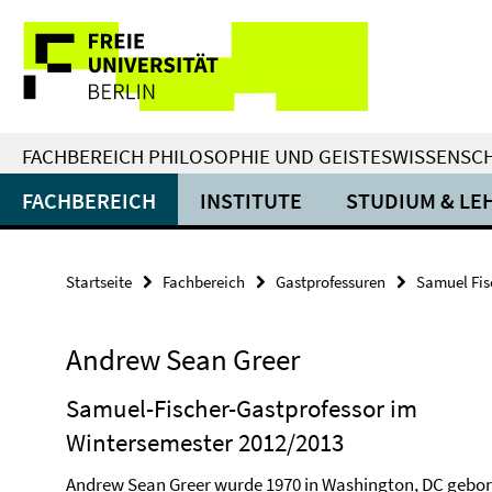
Springe
Service-
direkt
zu
Navigation
Inhalt
FACHBEREICH PHILOSOPHIE UND GEISTESWISSENSC
FACHBEREICH
INSTITUTE
STUDIUM & LE
Startseite
Fachbereich
Gastprofessuren
Samuel Fis
Andrew Sean Greer
Samuel-Fischer-Gastprofessor im
Wintersemester 2012/2013
Andrew Sean Greer wurde 1970 in Washington, DC gebor