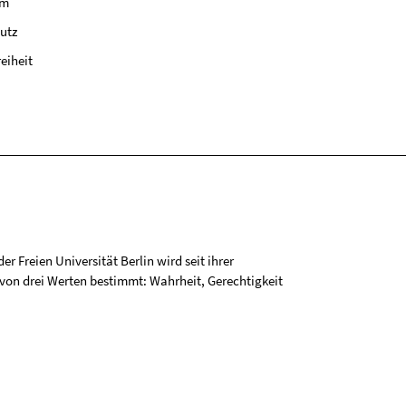
um
utz
reiheit
r Freien Universität Berlin wird seit ihrer
on drei Werten bestimmt: Wahrheit, Gerechtigkeit