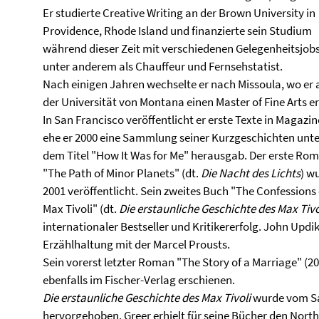
Er studierte Creative Writing an der Brown University in
Providence, Rhode Island und finanzierte sein Studium
während dieser Zeit mit verschiedenen Gelegenheitsjobs
unter anderem als Chauffeur und Fernsehstatist.
Nach einigen Jahren wechselte er nach Missoula, wo er 
der Universität von Montana einen Master of Fine Arts er
In San Francisco veröffentlicht er erste Texte in Magazin
ehe er 2000 eine Sammlung seiner Kurzgeschichten unte
dem Titel "How It Was for Me" herausgab. Der erste Ro
"The Path of Minor Planets" (dt.
Die Nacht des Lichts
) w
2001 veröffentlicht. Sein zweites Buch "The Confessions 
Max Tivoli" (dt.
Die erstaunliche Geschichte des Max Tivo
internationaler Bestseller und Kritikererfolg. John Updik
Erzählhaltung mit der Marcel Prousts.
Sein vorerst letzter Roman "The Story of a Marriage" (20
ebenfalls im Fischer-Verlag erschienen.
Die erstaunliche Geschichte des Max Tivoli
wurde vom San
hervorgehoben. Greer erhielt für seine Bücher den North