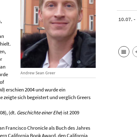
10.07. -
,
an
hielt.
en,
r
man
Andrew Sean Greer
urde
of
li
) erschien 2004 und wurde ein
e zeigte sich begeistert und verglich Greers
08), (dt.
Geschichte einer Ehe
) ist 2009
 Francisco Chronicle als Buch des Jahres
ern California Book Award, den California