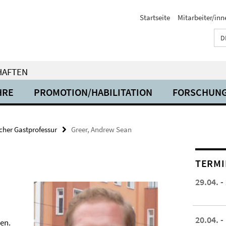
Startseite
Mitarbeiter/inn
D
HAFTEN
HRE
PROMOTION/HABILITATION
FORSCHUN
cher Gastprofessur
Greer, Andrew Sean
TERMI
29.04. -
20.04. -
en.