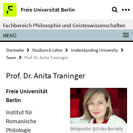
Springe
Service-
Freie Universität Berlin
direkt
Navigation
zu
Fachbereich Philosophie und Geisteswissenschaften
Inhalt
MENÜ
Startseite
Studium & Lehre
Understanding University
Team
Prof. Dr. Anita Traninger
Prof. Dr. Anita Traninger
Freie Universität
Berlin
Institut für
Romanische
Bildquelle: @Erika Borbély
Philologie