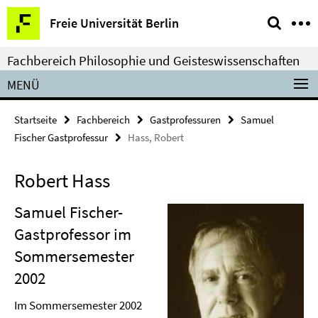
Springe
Service-
Freie Universität Berlin
direkt
Navigation
zu
Fachbereich Philosophie und Geisteswissenschaften
Inhalt
MENÜ
Startseite
Fachbereich
Gastprofessuren
Samuel
Fischer Gastprofessur
Hass, Robert
Robert Hass
Samuel Fischer-
Gastprofessor im
Sommersemester
2002
Im Sommersemester 2002