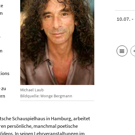
te
im
10.07. -
.
n
tions
 zu
Michael Laub
ern
Bildquelle: Wonge Bergmann
Deutsche Schauspielhaus in Hamburg, arbeitet
aren persönliche, manchmal poetische
Videos. In seinen Lehrveranstaltungen im