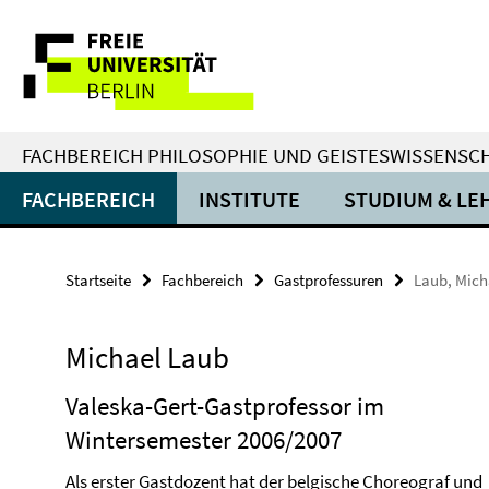
Springe
Service-
direkt
zu
Navigation
Inhalt
FACHBEREICH PHILOSOPHIE UND GEISTESWISSENSC
FACHBEREICH
INSTITUTE
STUDIUM & LE
Startseite
Fachbereich
Gastprofessuren
Laub, Mich
Michael Laub
Valeska-Gert-Gastprofessor im
Wintersemester 2006/2007
Als erster Gastdozent hat der belgische Choreograf und