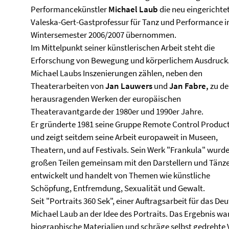
Performancekünstler
Michael Laub
die neu eingerichte
Valeska-Gert-Gastprofessur für Tanz und Performance 
Wintersemester 2006/2007 übernommen.
Im Mittelpunkt seiner künstlerischen Arbeit steht die
Erforschung von Bewegung und körperlichem Ausdruck
Michael Laubs Inszenierungen zählen, neben den
Theaterarbeiten von
Jan Lauwers
und
Jan Fabre,
zu de
herausragenden Werken der europäischen
Theateravantgarde der 1980er und 1990er Jahre.
Er gründerte 1981 seine Gruppe Remote Control Produc
und zeigt seitdem seine Arbeit europaweit in Museen,
Theatern, und auf Festivals. Sein Werk "Frankula" wurde
großen Teilen gemeinsam mit den Darstellern und Tänz
entwickelt und handelt von Themen wie künstliche
Schöpfung, Entfremdung, Sexualität und Gewalt.
Seit "Portraits 360 Sek", einer Auftragsarbeit für das 
Michael Laub an der Idee des Portraits. Das Ergebnis w
biographische Materialien und schräge selbst gedrehte 