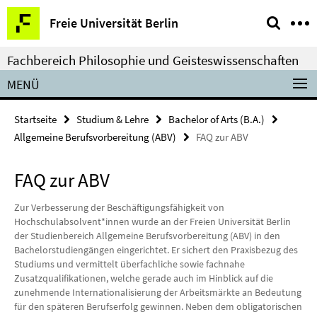
Springe
Service-
Freie Universität Berlin
direkt
Navigation
zu
Fachbereich Philosophie und Geisteswissenschaften
Inhalt
MENÜ
Startseite
Studium & Lehre
Bachelor of Arts (B.A.)
Allgemeine Berufsvorbereitung (ABV)
FAQ zur ABV
FAQ zur ABV
Zur Verbesserung der Beschäftigungsfähigkeit von
Hochschulabsolvent*innen wurde an der Freien Universität Berlin
der Studienbereich Allgemeine Berufsvorbereitung (ABV) in den
Bachelorstudiengängen eingerichtet. Er sichert den Praxisbezug des
Studiums und vermittelt überfachliche sowie fachnahe
Zusatzqualifikationen, welche gerade auch im Hinblick auf die
zunehmende Internationalisierung der Arbeitsmärkte an Bedeutung
für den späteren Berufserfolg gewinnen. Neben dem obligatorischen