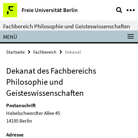
Springe
Service-
Freie Universität Berlin
direkt
Navigation
zu
Fachbereich Philosophie und Geisteswissenschaften
Inhalt
MENÜ
Startseite
Fachbereich
Dekanat
Dekanat des Fachbereichs
Philosophie und
Geisteswissenschaften
Postanschrift
Habelschwerdter Allee 45
14195 Berlin
Adresse