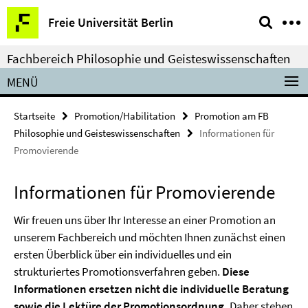
Springe
Service-
Freie Universität Berlin
direkt
Navigation
zu
Fachbereich Philosophie und Geisteswissenschaften
Inhalt
MENÜ
Startseite
Promotion/Habilitation
Promotion am FB
Philosophie und Geisteswissenschaften
Informationen für
Promovierende
Informationen für Promovierende
Wir freuen uns über Ihr Interesse an einer Promotion an
unserem Fachbereich und möchten Ihnen zunächst einen
ersten Überblick über ein individuelles und ein
strukturiertes Promotionsverfahren geben.
Diese
Informationen ersetzen nicht die individuelle Beratung
sowie die Lektüre der Promotionsordnung.
Daher stehen