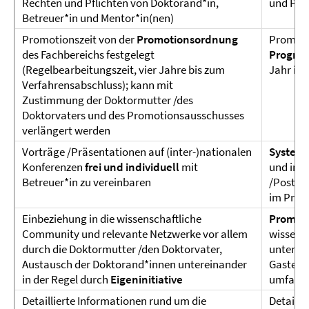
Rechten und Pflichten von Doktorand*in,
und Pfl
Betreuer*in und Mentor*in(nen)
Promotionszeit von der
Promotionsordnung
Promotio
des Fachbereichs festgelegt
Program
(Regelbearbeitungszeit, vier Jahre bis zum
Jahr im
Verfahrensabschluss); kann mit
Zustimmung der Doktormutter /des
Doktorvaters und des Promotionsausschusses
verlängert werden
Vorträge /Präsentationen auf (inter-)nationalen
Systema
Konferenzen
frei und individuell
mit
und in d
Betreuer*in zu vereinbaren
/Poster
im Pro
Einbeziehung in die wissenschaftliche
Promoti
Community und relevante Netzwerke vor allem
wissens
durch die Doktormutter /den Doktorvater,
unterein
Austausch der Doktorand*innen untereinander
Gastein
in der Regel durch
Eigeninitiative
umfangr
Detaillierte Informationen rund um die
Detailli