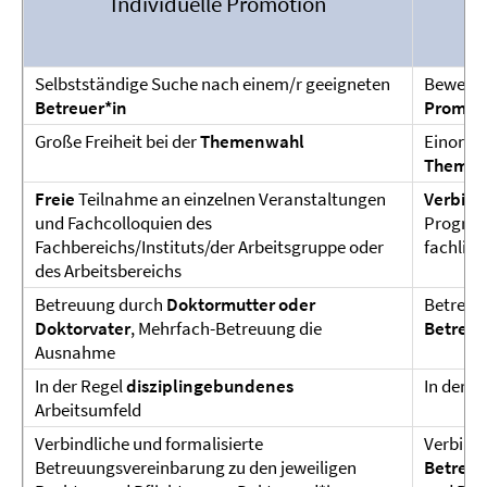
Individuelle Promotion
Selbstständige Suche nach einem/r geeigneten
Bewerbu
Betreuer*in
Promot
Große Freiheit bei der
Themenwahl
Einordnu
Themen
Freie
Teilnahme an einzelnen Veranstaltungen
Verbind
und Fachcolloquien des
Program
Fachbereichs/Instituts/der Arbeitsgruppe oder
fachlich
des Arbeitsbereichs
Betreuung durch
Doktormutter oder
Betreuun
Doktorvater
, Mehrfach-Betreuung die
Betreu
Ausnahme
In der Regel
disziplingebundenes
In der R
Arbeitsumfeld
Verbindliche und formalisierte
Verbindl
Betreuungsvereinbarung zu den jeweiligen
Betreu