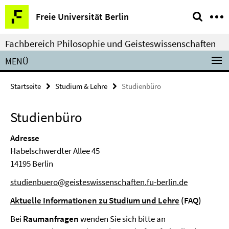
Springe
Service-
Freie Universität Berlin
direkt
Navigation
zu
Fachbereich Philosophie und Geisteswissenschaften
Inhalt
MENÜ
Startseite
Studium & Lehre
Studienbüro
Studienbüro
Adresse
Habelschwerdter Allee 45
14195 Berlin
studienbuero@geisteswissenschaften.fu-berlin.de
Aktuelle Informationen zu Studium und Lehre
(FAQ)
Bei
Raumanfragen
wenden Sie sich bitte an