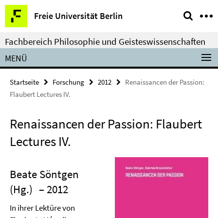
Springe
Service-
Freie Universität Berlin
direkt
Navigation
zu
Fachbereich Philosophie und Geisteswissenschaften
Inhalt
MENÜ
Startseite
Forschung
2012
Renaissancen der Passion:
Flaubert Lectures IV.
Renaissancen der Passion: Flaubert
Lectures IV.
Beate Söntgen
(Hg.)
– 2012
In ihrer Lektüre von