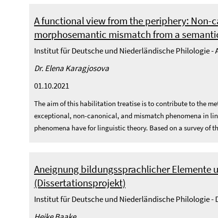
A functional view from the periphery: Non-
morphosemantic mismatch from a semantic
Institut für Deutsche und Niederländische Philologie 
Dr. Elena Karagjosova
01.10.2021
The aim of this habilitation treatise is to contribute to the 
exceptional, non-canonical, and mismatch phenomena in ling
phenomena have for linguistic theory. Based on a survey of the 
Aneignung bildungssprachlicher Elemente und
(Dissertationsprojekt)
Institut für Deutsche und Niederländische Philologie 
Heike Baake