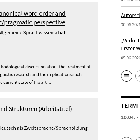
canonical word order and
Autorsc
/pragmatic perspective
30.06.202
- Allgemeine Sprachwissenschaft
„Verlus
Erster 
05.06.202
methodological discussion about the treatment of
uistic research and the implications such
current state of the art ...
TERMI
 Strukturen (Arbeitstitel) -
20.04. -
- Deutsch als Zweitsprache/Sprachbildung