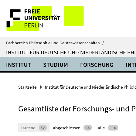
Springe
Service-
direkt
zu
Navigation
Inhalt
Fachbereich Philosophie und Geisteswissenschaften
/
INSTITUT FÜR DEUTSCHE UND NIEDERLÄNDISCHE PH
INSTITUT
STUDIUM
FORSCHUNG
INT
Startseite
Institut für Deutsche und Niederländische Philol
Gesamtliste der Forschungs- und 
laufend
abgeschlossen
alle
42
68
110