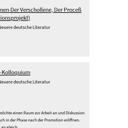
nen Der Verschollene, Der Proceß
tionsprojekt)
 Neuere deutsche Literatur
oc-Kolloquium
 Neuere deutsche Literatur
 möchte einen Raum zur Arbeit an und Diskussion
sch in der Phase nach der Promotion eröffnen.
an gleich ...