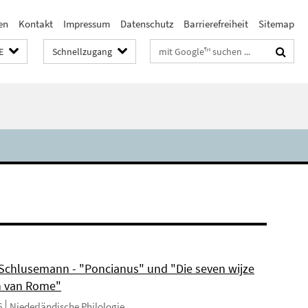
en
Kontakt
Impressum
Datenschutz
Barrierefreiheit
Sitemap
Suchbegriffe
E
Schnellzugang
 Schlusemann - "Poncianus" und "Die seven wijze
 van Rome"
6
Niederländische Philologie