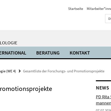
Startseite
Mitarbeiter*inn
D
ILOLOGIE
ERNATIONAL
BERATUNG
KONTAKT
ogie (WE 4)
Gesamtliste der Forschungs- und Promotionsprojekte
Promotionsprojekte
NEWS
PD Rita
mannen
07.07.202