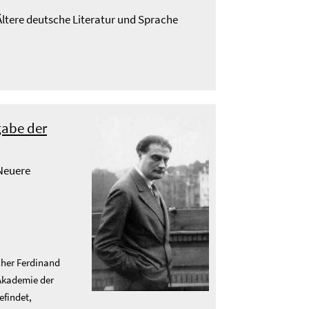
 Ältere deutsche Literatur und Sprache
gabe der
 Neuere
cher Ferdinand
 Akademie der
efindet,