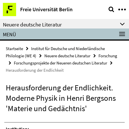
Springe
Service-
Freie Universität Berlin
direkt
Navigation
zu
Neuere deutsche Literatur
Inhalt
MENÜ
Startseite
Institut für Deutsche und Niederländische
Philologie (WE 4)
Neuere deutsche Literatur
Forschung
Forschungsprojekte der Neueren deutschen Literatur
Herausforderung der Endlichkeit
Herausforderung der Endlichkeit.
Moderne Physik in Henri Bergsons
'Materie und Gedächtnis'