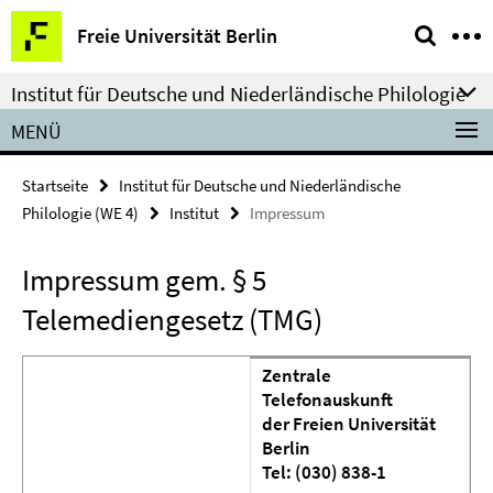
Springe
Service-
Freie Universität Berlin
direkt
Navigation
zu
Institut für Deutsche und Niederländische Philologie
Inhalt
MENÜ
Startseite
Institut für Deutsche und Niederländische
Philologie (WE 4)
Institut
Impressum
Impressum gem. § 5
Telemediengesetz (TMG)
Zentrale
Telefonauskunft
der Freien Universität
Berlin
Tel: (030) 838-1