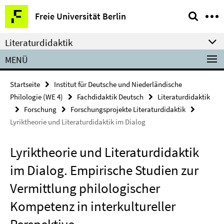
Springe
Service-
Freie Universität Berlin
direkt
Navigation
zu
Literaturdidaktik
Inhalt
MENÜ
Startseite
Institut für Deutsche und Niederländische
Philologie (WE 4)
Fachdidaktik Deutsch
Literaturdidaktik
Forschung
Forschungsprojekte Literaturdidaktik
Lyriktheorie und Literaturdidaktik im Dialog
Lyriktheorie und Literaturdidaktik
im Dialog. Empirische Studien zur
Vermittlung philologischer
Kompetenz in interkultureller