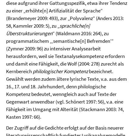
diese aufgrund ihrer Gattungsspezifik, etwa ihrer Tendenz
zu einer „erhöhte[n] Artifizialität der Sprache“
(Brandemeyer 2009: 493), zur „Polyvalenz“ (Anders 2013:
58, Kammler 2009: 5), zu „
sprachliche[n]
Überstrukturierungen
“ (Waldmann 2016: 264), zu
programmatischem „‚semantische[n] Befremden‘“
(Zymner 2009: 96) zu intensiver Analysearbeit
herausfordern, weil sie Textanalysekompetenz erfordern
und damit eine Fähigkeit, die Wolf (2004: 278) zurecht als
Kernbereich
philologischer Kompetenz
bezeichnet.
Gewählt werden zudem ältere lyrische Texte, v.a. aus dem
16., 17. und 18. Jahrhundert, denn philologische
Kompetenz bedeutet, wenngleich auch auf Texte der
Gegenwart anwendbar (vgl. Schönert 1997: 56), v.a. eine
Fähigkeit im Umgang mit Alterität (Stackmann 2003: 74,
Kasten 1997: 66).
Der Zugriff auf die Gedichte erfolgt auf der Basis neuerer
literaturwissenschaftlich fundierter Lyrikanalysemodelle