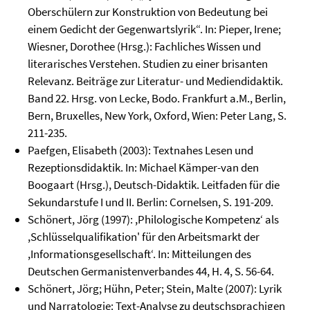
Oberschülern zur Konstruktion von Bedeutung bei
einem Gedicht der Gegenwartslyrik“. In: Pieper, Irene;
Wiesner, Dorothee (Hrsg.): Fachliches Wissen und
literarisches Verstehen. Studien zu einer brisanten
Relevanz. Beiträge zur Literatur- und Mediendidaktik.
Band 22. Hrsg. von Lecke, Bodo. Frankfurt a.M., Berlin,
Bern, Bruxelles, New York, Oxford, Wien: Peter Lang, S.
211-235.
Paefgen, Elisabeth (2003): Textnahes Lesen und
Rezeptionsdidaktik. In: Michael Kämper-van den
Boogaart (Hrsg.), Deutsch-Didaktik. Leitfaden für die
Sekundarstufe I und II. Berlin: Cornelsen, S. 191-209.
Schönert, Jörg (1997): ,Philologische Kompetenz‘ als
,Schlüsselqualifikation' für den Arbeitsmarkt der
,Informationsgesellschaft‘. In: Mitteilungen des
Deutschen Germanistenverbandes 44, H. 4, S. 56-64.
Schönert, Jörg; Hühn, Peter; Stein, Malte (2007): Lyrik
und Narratologie: Text-Analyse zu deutschsprachigen