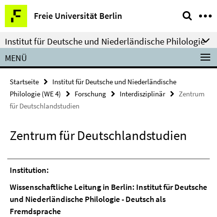
Springe
Service-
Freie Universität Berlin
direkt
Navigation
zu
Institut für Deutsche und Niederländische Philologie
Inhalt
MENÜ
Startseite
Institut für Deutsche und Niederländische
Philologie (WE 4)
Forschung
Interdisziplinär
Zentrum
für Deutschlandstudien
Zentrum für Deutschlandstudien
Institution:
Wissenschaftliche Leitung in Berlin: Institut für Deutsche
und Niederländische Philologie - Deutsch als
Fremdsprache