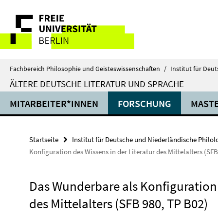
Springe
Service-
direkt
zu
Navigation
Inhalt
Fachbereich Philosophie und Geisteswissenschaften
/
Institut für Deu
ÄLTERE DEUTSCHE LITERATUR UND SPRACHE
MITARBEITER*INNEN
FORSCHUNG
MAST
Startseite
Institut für Deutsche und Niederländische Philol
Konfiguration des Wissens in der Literatur des Mittelalters (SFB
Das Wunderbare als Konfiguration d
des Mittelalters (SFB 980, TP B02)