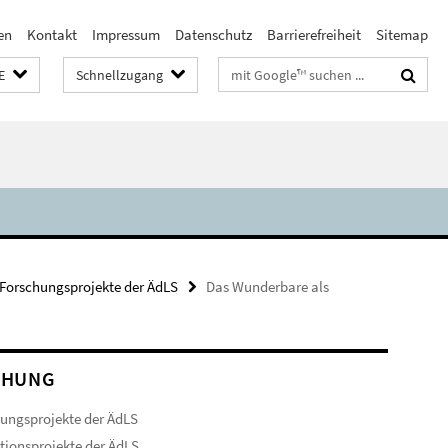
en
Kontakt
Impressum
Datenschutz
Barrierefreiheit
Sitemap
Suchbegriffe
E
Schnellzugang
Forschungsprojekte der ÄdLS
Das Wunderbare als
CHUNG
ungsprojekte der ÄdLS
ionsprojekte der ÄdLS