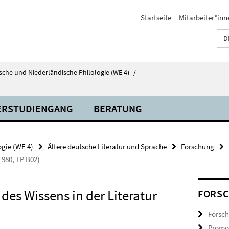
Startseite
Mitarbeiter*inn
D
tsche und Niederländische Philologie (WE 4)
/
ERSTUDIENGANG
BERATUNG
ogie (WE 4)
Ältere deutsche Literatur und Sprache
Forschung
 980, TP B02)
es Wissens in der Literatur
FORS
Forsch
Promot