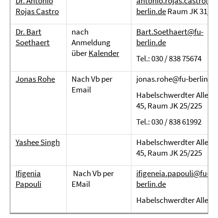
Dr. Antonio
antonio.rojas.castro@f
Rojas Castro
berlin.de
Raum JK 31/32
Dr. Bart
nach
Bart.Soethaert@fu-
Soethaert
Anmeldung
berlin.de
über
Kalender
Tel.: 030 / 838 75674
Jonas Rohe
Nach Vb per
jonas.rohe@fu-berlin.de
Email
Habelschwerdter Allee
45, Raum JK 25/225
Tel.: 030 / 838 61992
Yashee Singh
Habelschwerdter Allee
45, Raum JK 25/225
Ifigenia
Nach Vb per
ifigeneia.papouli@fu-
Papouli
EMail
berlin.de
Habelschwerdter Allee 4