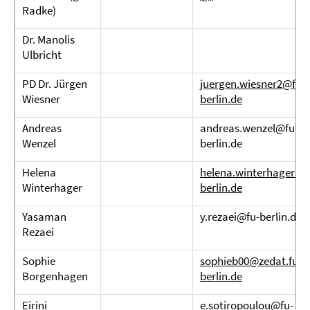
Radke)
Dr. Manolis
Ulbricht
PD Dr. Jürgen
juergen.wiesner2@fu-
Wiesner
berlin.de
Andreas
andreas.wenzel@fu-
Wenzel
berlin.de
Helena
helena.winterhager@f
Winterhager
berlin.de
Yasaman
y.rezaei@fu-berlin.de
Rezaei
Sophie
sophieb00@zedat.fu-
Borgenhagen
berlin.de
Eirini
e.sotiropoulou@fu-