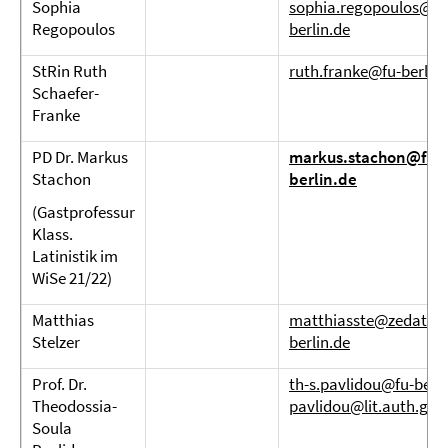
Sophia
sophia.regopoulos@fu
Regopoulos
berlin.de
StRin Ruth
ruth.franke@fu-berlin.
Schaefer-
Franke
PD Dr. Markus
markus.stachon@fu-
Stachon
berlin.de
(Gastprofessur
Klass.
Latinistik im
WiSe 21/22)
Matthias
matthiasste@zedat.fu
Stelzer
berlin.de
Prof. Dr.
th-s.pavlidou@fu-berli
Theodossia-
pavlidou@lit.auth.gr
Soula