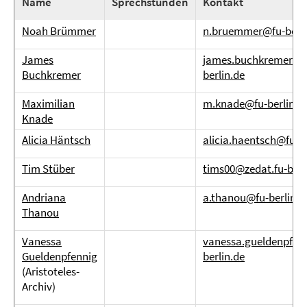
Name
Sprechstunden
Kontakt
Noah Brümmer
n.bruemmer@fu-berli
James
james.buchkremer@f
Buchkremer
berlin.de
Maximilian
m.knade@fu-berlin.d
Knade
Alicia Häntsch
alicia.haentsch@fu-be
Tim Stüber
tims00@zedat.fu-berl
Andriana
a.thanou@fu-berlin.d
Thanou
Vanessa
vanessa.gueldenpfen
Gueldenpfennig
berlin.de
(Aristoteles-
Archiv)