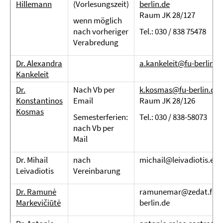
Hillemann
(Vorlesungszeit)
berlin.de
Raum JK 28/127
wenn möglich
nach vorheriger
Tel.: 030 / 838 75478
Verabredung
Dr. Alexandra
a.kankeleit@fu-berlin.d
Kankeleit
Dr.
Nach Vb per
k.kosmas@fu-berlin.de
Konstantinos
Email
Raum JK 28/126
Kosmas
Semesterferien:
Tel.: 030 / 838-58073
nach Vb per
Mail
Dr. Mihail
nach
michail@leivadiotis.eu
Leivadiotis
Vereinbarung
Dr. Ramunė
ramunemar@zedat.fu-
Markevičiūtė
berlin.de