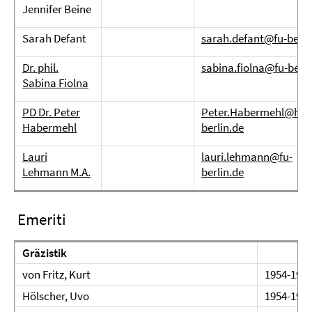
Jennifer Beine
Sarah Defant
sarah.defant@fu-berli
Dr. phil.
sabina.fiolna@fu-berli
Sabina Fiolna
PD Dr. Peter
Peter.Habermehl@hu-
Habermehl
berlin.de
Lauri
lauri.lehmann@fu-
Lehmann M.A.
berlin.de
Emeriti
Gräzistik
von Fritz, Kurt
1954-195
Hölscher, Uvo
1954-196