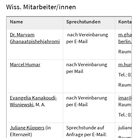
Wiss. Mitarbeiter/innen
Name
Sprechstunden
Kontakt
Dr. Maryam
nach Vereinbarung
m.ghana
Ghanaatpishehjahromi
per E-Mail
berlin.de
Raum JK 
Marcel Humar
nach Vereinbarung
m.humar@
per Mail
Tel.: 030
Raum KL 
Evangelia Kanakoudi-
nach Vereinbarung
imar@zed
Wisniewski
, M. A.
per E-Mail
Raum JK 
Tel.: 030 
Juliane Küppers
(in
Sprechstunde auf
juliane.
Elternzeit)
Anfrage per E-Mail:
Raum JK 