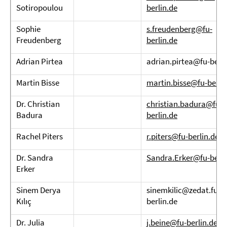
Sotiropoulou
berlin.de
Sophie
s.freudenberg@fu-
Freudenberg
berlin.de
Adrian Pirtea
adrian.pirtea@fu-berli
Martin Bisse
martin.bisse@fu-berli
Dr. Christian
christian.badura@fu-
Badura
berlin.de
Rachel Piters
r.piters@fu-berlin.de
Dr. Sandra
Sandra.Erker@fu-berli
Erker
Sinem Derya
sinemkilic@zedat.fu-
Kılıç
berlin.de
Dr. Julia
j.beine@fu-berlin.de