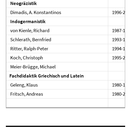
Neogräzistik
Dimadis, A. Konstantinos
1996-200
Indogermanistik
von Kienle, Richard
1987-199
Schlerath, Bernfried
1993-1
Ritter, Ralph-Peter
1994-19
Koch, Christoph
1995-20
Meier-Brügge, Michael
Fachdidaktik Griechisch und Latein
Geleng, Klaus
1980-198
Fritsch, Andreas
1980-200