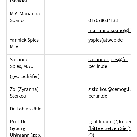
Pavlidou
M.A. Marianna
Spano
017678687138
marianna.spano@liber
Yannick Spies
yspies(a)web.de
M. A.
Susanne
susanne.spies@fu-
Spies, M. A.
berlin.de
(geb. Schäfer)
Zoi (Zyranna)
z.stoikou@cemog.fu-
Stoikou
berlin.de
Dr. Tobias Uhle
Prof. Dr.
g.uhlmann (*)fu-berlin
Gyburg
(bitte ersetzen Sie (*) 
Uhlmann (geb.
@)