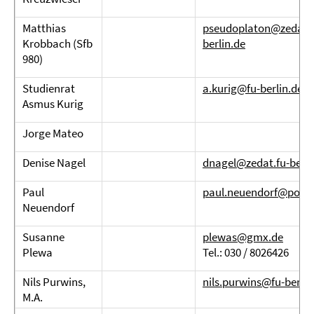
Matthias
pseudoplaton@zedat.f
Krobbach (Sfb
berlin.de
980)
Studienrat
a.kurig@fu-berlin.de
Asmus Kurig
Jorge Mateo
Denise Nagel
dnagel@zedat.fu-berli
Paul
paul.neuendorf@poste
Neuendorf
Susanne
plewas@gmx.de
Plewa
Tel.: 030 / 8026426
Nils Purwins,
nils.purwins@fu-berlin
M.A.