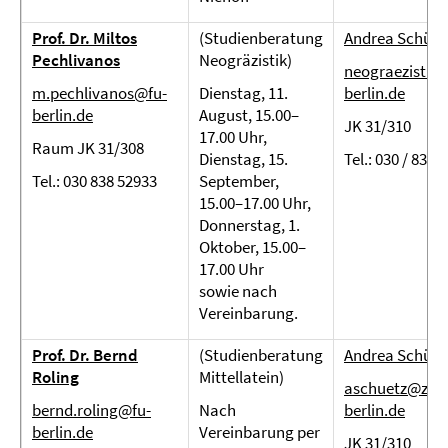
Prof. Dr. Miltos
(Studienberatung
Andrea Schütz
Pechlivanos
Neogräzistik)
neograezistik@
m.pechlivanos@fu-
Dienstag, 11.
berlin.de
berlin.de
August, 15.00–
JK 31/310
17.00 Uhr,
Raum JK 31/308
Dienstag, 15.
Tel.: 030 / 838 
Tel.: 030 838 52933
September,
15.00–17.00 Uhr,
Donnerstag, 1.
Oktober, 15.00–
17.00 Uhr
sowie nach
Vereinbarung.
Prof. Dr. Bernd
(Studienberatung
Andrea Schütz
Roling
Mittellatein)
aschuetz@zeda
bernd.roling@fu-
Nach
berlin.de
berlin.de
Vereinbarung per
JK 31/310