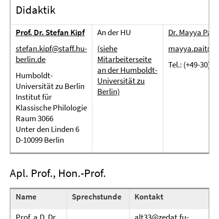
Didaktik
Prof. Dr. Stefan Kipf
An der HU
Dr. Mayya Pait 
stefan.kipf@staff.hu-
(siehe
mayya.pait@hu
berlin.de
Mitarbeiterseite
Tel.: (+49-30) 
an der Humboldt-
Humboldt-
Universität zu
Universität zu Berlin
Berlin)
Institut für
Klassische Philologie
Raum 3066
Unter den Linden 6
D-10099 Berlin
Apl. Prof., Hon.-Prof.
Name
Sprechstunde
Kontakt
Prof. a.D. Dr.
alt33@zedat.fu-