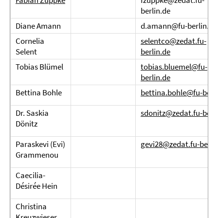
Fabian Zuppke
fzuppke@zedat.fu-
berlin.de
Diane Amann
d.amann@fu-berlin.de
Cornelia
selentco@zedat.fu-
Selent
berlin.de
Tobias Blümel
tobias.bluemel@fu-
berlin.de
Bettina Bohle
bettina.bohle@fu-berl
Dr. Saskia
sdonitz@zedat.fu-berl
Dönitz
Paraskevi (Evi)
gevi28@zedat.fu-berli
Grammenou
Caecilia-
Désirée Hein
Christina
Kreuzwieser