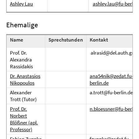
Ashley Lau
ashley.lau@fu-berlin
Ehemalige
Name
Sprechstunden
Kontakt
Prof. Dr.
alrasid@del.auth.gr
Alexandra
Rassidakis
Dr. Anastasios
ana54nik@zedat.fu-
Nikopoulos
berlin.de
Alexander
a.trott@fu-berlin.de
Trott (Tutor)
Prof. Dr.
n.bloessner@fu-berlin
Norbert
Blößner (apl.
Professor)