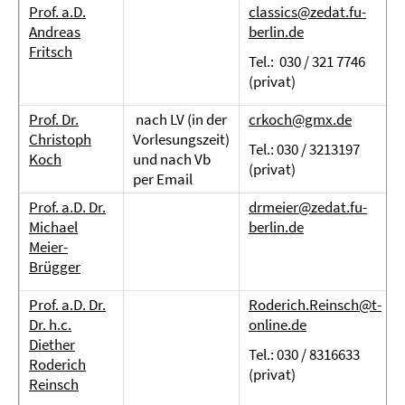
Prof. a.D.
classics@zedat.fu-
Andreas
berlin.de
Fritsch
Tel.: 030 / 321 7746
(privat)
Prof. Dr.
nach LV (in der
crkoch@gmx.de
Christoph
Vorlesungszeit)
Tel.: 030 / 3213197
Koch
und nach Vb
(privat)
per Email
Prof. a.D. Dr.
drmeier@zedat.fu-
Michael
berlin.de
Meier-
Brügger
Prof. a.D. Dr.
Roderich.Reinsch@t-
Dr. h.c.
online.de
Diether
Tel.: 030 / 8316633
Roderich
(privat)
Reinsch