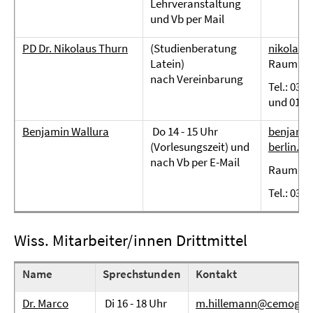
Lehrveranstaltung
und Vb per Mail
PD Dr. Nikolaus Thurn
(Studienberatung
nikolaus
Latein)
Raum JK 
nach Vereinbarung
Tel.: 030 
und 0170
Benjamin Wallura
Do 14 - 15 Uhr
benjamin
(Vorlesungszeit) und
berlin.de
nach Vb per E-Mail
Raum JK 
Tel.: 030
Wiss. Mitarbeiter/innen Drittmittel
Name
Sprechstunden
Kontakt
Dr. Marco
Di 16 - 18 Uhr
m.hillemann@cemog.fu