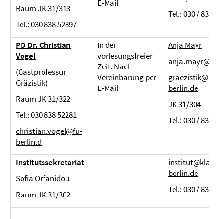
E-Mail
Raum JK 31/313
Tel.: 030 / 838 
Tel.: 030 838 52897
PD Dr.
Christian
In der
Anja Mayr
Vogel
vorlesungsfreien
anja.mayr@fu-
Zeit: Nach
(Gastprofessur
Vereinbarung per
graezistik@klas
Gräzistik)
E-Mail
berlin.de
Raum JK 31/322
JK 31/304
Tel.: 030 838 52281
Tel.: 030 / 838 
christian.vogel@fu-
berlin.d
Institutssekretariat
institut@klassp
berlin.de
Sofia Orfanidou
Tel.: 030 / 838 
Raum JK 31/302