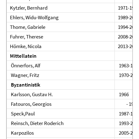
Kytzler, Bernhard
1971-199
Ehlers, Widu-Wolfgang
1989-200
Thome, Gabriele
1994-200
Fuhrer, Therese
2008-201
Hömke, Nicola
2013-201
Mittellatein
Önnerfors, Alf
1963-197
Wagner, Fritz
1970-200
Byzantinistik
Karlsson, Gustav H.
1966
Fatouros, Georgios
- 1993
Speck,Paul
1987-199
Reinsch, Dieter Roderich
1993-200
Karpozilos
2005-200