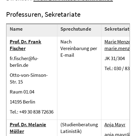
Professuren, Sekretariate
Name
Sprechstunde
Sekretariat
Prof. Dr. Frank
Nach
Marie Menzel
Fischer
Vereinbarung per
marie.menzel@
E-mail
fr.fischer@fu-
JK 31/304
berlin.de
Tel.: 030 / 838 
Otto-von-Simson-
Str. 15
Raum 01.04
14195 Berlin
Tel.: +49 30 838 72636
Prof. Dr. Melanie
(Studienberatung
Anja Mayr
Möller
Latinistik)
anja.mayr@fu-