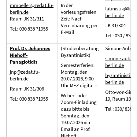
mmoeller@zedat.fu-
In der
latinistik@klas
berlin.de
vorlesungsfreien
berlin.de
Raum JK 31/311
Zeit: Nach
Vereinbarung per
JK 31/304
Tel.: 030 838 71955
E-Mail
Tel.: 030 / 838 
Prof. Dr. Johannes
(Studienberatung
Simone Aubra
Niehoff-
Byzantinistik)
simone.aubra
Panagiotidis
Semesterferien:
berlin.de
jnp@zedat.fu-
Montag, den
byzantinistik@
berlin.de
20.07.2026, 9:00
berlin.de
Uhr MEZ digital –
Raum JK 31/306
Otto-von-Sims
Webex- oder
Tel.: 030 838 71955
19, Raum 104
Zoom-Einladung
dazu bitte bis
Tel.: 030/ 838 
Sonntag, den
19.07.2026 via
Email an Prof.
Niehoff