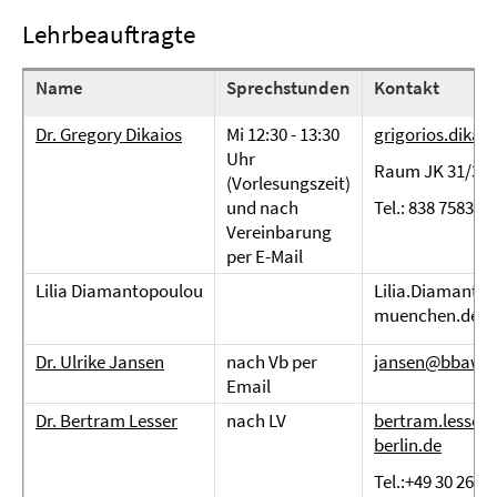
Lehrbeauftragte
Name
Sprechstunden
Kontakt
Dr. Gregory Dikaios
Mi 12:30 - 13:30
grigorios.dikai
Uhr
Raum JK 31/32
(Vorlesungszeit)
und nach
Tel.: 838 75831
Vereinbarung
per E-Mail
Lilia Diamantopoulou
Lilia.Diamantop
muenchen.de
Dr. Ulrike Jansen
nach Vb per
jansen@bbaw.d
Email
Dr. Bertram Lesser
nach LV
bertram.lesser
berlin.de
Tel.:+49 30 266 