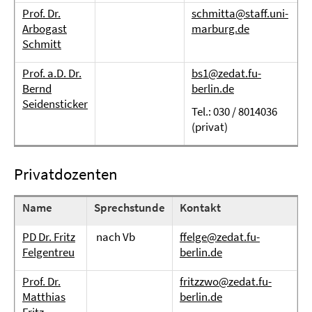
Prof. Dr.
schmitta@staff.uni-
Arbogast
marburg.de
Schmitt
Prof. a.D. Dr.
bs1@zedat.fu-
Bernd
berlin.de
Seidensticker
Tel.: 030 / 8014036
(privat)
Privatdozenten
Name
Sprechstunde
Kontakt
PD Dr. Fritz
nach Vb
ffelge@zedat.fu-
Felgentreu
berlin.de
Prof. Dr.
fritzzwo@zedat.fu-
Matthias
berlin.de