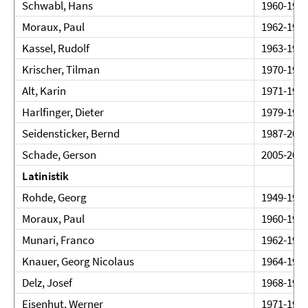
Schwabl, Hans
1960-196
Moraux, Paul
1962-198
Kassel, Rudolf
1963-197
Krischer, Tilman
1970-199
Alt, Karin
1971-199
Harlfinger, Dieter
1979-199
Seidensticker, Bernd
1987-200
Schade, Gerson
2005-200
Latinistik
Rohde, Georg
1949-196
Moraux, Paul
1960-196
Munari, Franco
1962-198
Knauer, Georg Nicolaus
1964-197
Delz, Josef
1968-197
Eisenhut, Werner
1971-198