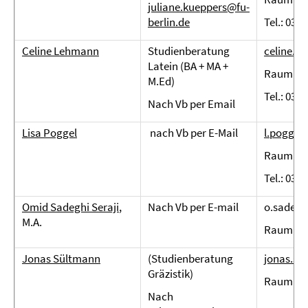
juliane.kueppers@fu-
berlin.de
Tel.: 030 
Celine Lehmann
Studienberatung
celine.l
Latein (BA + MA +
Raum JK 
M.Ed)
Tel.: 030
Nach Vb per Email
Lisa Poggel
nach Vb per E-Mail
l.poggel
Raum JK
Tel.: 030
Omid Sadeghi Seraji
,
Nach Vb per E-mail
o.sadegh
M.A.
Raum JK 
Jonas Sültmann
(Studienberatung
jonas.su
Gräzistik)
Raum JK 
Nach