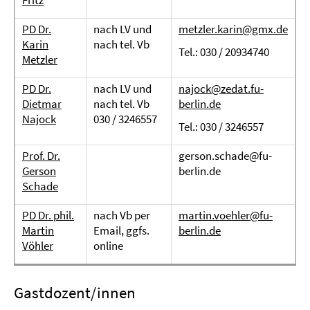
Fritz
PD Dr.
nach LV und
metzler.karin@gmx.de
Karin
nach tel. Vb
Tel.: 030 / 20934740
Metzler
PD Dr.
nach LV und
najock@zedat.fu-
Dietmar
nach tel. Vb
berlin.de
Najock
030 / 3246557
Tel.: 030 / 3246557
Prof. Dr.
gerson.schade@fu-
Gerson
berlin.de
Schade
PD Dr. phil.
nach Vb per
martin.voehler@fu-
Martin
Email, ggfs.
berlin.de
Vöhler
online
Gastdozent/innen