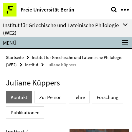
Springe
Service-
Freie Universität Berlin
direkt
Navigation
zu
Institut für Griechische und Lateinische Philologie
Inhalt
(WE2)
MENÜ
Startseite
Institut für Griechische und Lateinische Philologie
(WE2)
Institut
Juliane Küppers
Juliane Küppers
Kontakt
Zur Person
Lehre
Forschung
Publikationen
Institut /