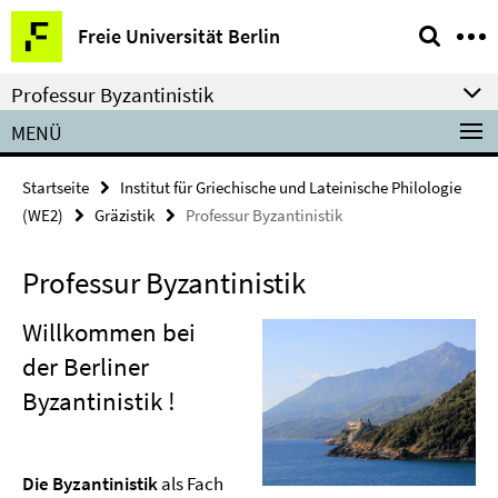
Springe
Service-
Freie Universität Berlin
direkt
Navigation
zu
Professur Byzantinistik
Inhalt
MENÜ
Startseite
Institut für Griechische und Lateinische Philologie
(WE2)
Gräzistik
Professur Byzantinistik
Professur Byzantinistik
Willkommen bei
der Berliner
Byzantinistik !
Die Byzantinistik
als Fach