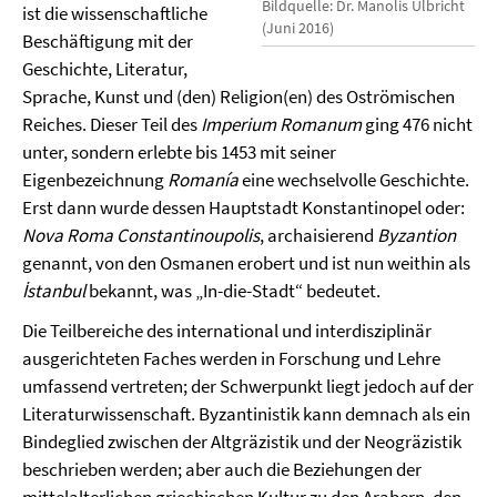
Bildquelle: Dr. Manolis Ulbricht
ist die wissenschaftliche
(Juni 2016)
Beschäftigung mit der
Geschichte, Literatur,
Sprache, Kunst und (den) Religion(en) des Oströmischen
Reiches. Dieser Teil des
Imperium Romanum
ging 476 nicht
unter, sondern erlebte bis 1453 mit seiner
Eigenbezeichnung
Romanía
eine wechselvolle Geschichte.
Erst dann wurde dessen Hauptstadt Konstantinopel oder:
Nova Roma Constantinoupolis
, archaisierend
Byzantion
genannt, von den Osmanen erobert und ist nun weithin als
İstanbul
bekannt, was „In-die-Stadt“ bedeutet.
Die Teilbereiche des international und interdisziplinär
ausgerichteten Faches werden in Forschung und Lehre
umfassend vertreten; der Schwerpunkt liegt jedoch auf der
Literaturwissenschaft. Byzantinistik kann demnach als ein
Bindeglied zwischen der Altgräzistik und der Neogräzistik
beschrieben werden; aber auch die Beziehungen der