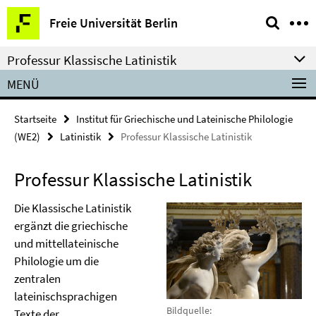
Springe
Service-
Freie Universität Berlin
direkt
Navigation
zu
Professur Klassische Latinistik
Inhalt
MENÜ
Startseite
Institut für Griechische und Lateinische Philologie
(WE2)
Latinistik
Professur Klassische Latinistik
Professur Klassische Latinistik
Die Klassische Latinistik
ergänzt die griechische
und mittellateinische
Philologie um die
zentralen
lateinischsprachigen
Bildquelle:
Texte der