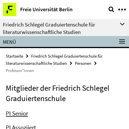
Springe
Service-
Freie Universität Berlin
direkt
Navigation
zu
Friedrich Schlegel Graduiertenschule für
Inhalt
literaturwissenschaftliche Studien
MENÜ
Startseite
Friedrich Schlegel Graduiertenschule für
literaturwissenschaftliche Studien
Personen
Professor*innen
Mitglieder der Friedrich Schlegel
Graduiertenschule
PI Senior
PI Assoziiert