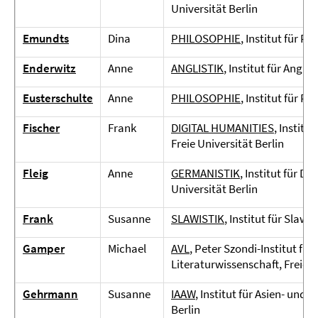
Universität Berlin
Emundts
Dina
PHILOSOPHIE
, Institut für Ph
Enderwitz
Anne
ANGLISTIK
, Institut für Angli
Eusterschulte
Anne
PHILOSOPHIE
, Institut für Ph
Fischer
Frank
DIGITAL HUMANITIES
, Institu
Freie Universität Berlin
Fleig
Anne
GERMANISTIK
, Institut für D
Universität Berlin
Frank
Susanne
SLAWISTIK
, Institut für Slaw
Gamper
Michael
AVL
, Peter Szondi-Institut fü
Literaturwissenschaft, Freie U
Gehrmann
Susanne
IAAW
, Institut für Asien- und
Berlin