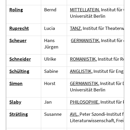
Roling
Bernd
MITTELLATEIN
, Institut für G
Universität Berlin
Ruprecht
Lucia
TANZ
, Institut für Theaterwis
Scheuer
Hans
GERMANISTIK
, Institut für 
Jürgen
Schneider
Ulrike
ROMANISTIK
, Institut für Ro
Schülting
Sabine
ANGLISTIK
, Institut für Engli
Simon
Horst
GERMANISTIK
, Institut für D
Universität Berlin
Slaby
Jan
PHILOSOPHIE
, Institut für Ph
Strätling
Susanne
AVL
,
Peter Szondi-Institut fü
Literaturwissenschaft, Freie U