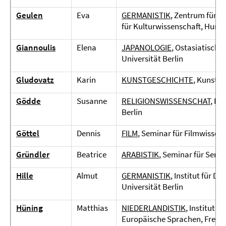
Geulen
Eva
GERMANISTIK
, Zentrum für Li
für Kulturwissenschaft, Humbo
Giannoulis
Elena
JAPANOLOGIE
, Ostasiatisches
Universität Berlin
Gludovatz
Karin
KUNSTGESCHICHTE
, Kunsthi
Gödde
Susanne
RELIGIONSWISSENSCHAT
, In
Berlin
Göttel
Dennis
FILM
, Seminar für Filmwissens
Gründler
Beatrice
ARABISTIK
, Seminar für Semiti
Hille
Almut
GERMANISTIK
, Institut für D
Universität Berlin
Hüning
Matthias
NIEDERLANDISTIK
, Institut 
Europäische Sprachen, Freie U