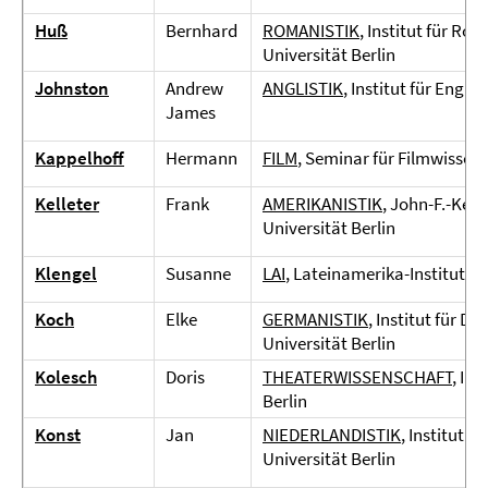
Huß
Bernhard
ROMANISTIK
, Institut für Ro
Universität Berlin
Johnston
Andrew
ANGLISTIK
, Institut für Engli
James
Kappelhoff
Hermann
FILM
, Seminar für Filmwissens
Kelleter
Frank
AMERIKANISTIK
, John-F.-Ken
Universität Berlin
Klengel
Susanne
LAI
, Lateinamerika-Institut, Fr
Koch
Elke
GERMANISTIK
, Institut für D
Universität Berlin
Kolesch
Doris
THEATERWISSENSCHAFT
, In
Berlin
Konst
Jan
NIEDERLANDISTIK
, Institut 
Universität Berlin