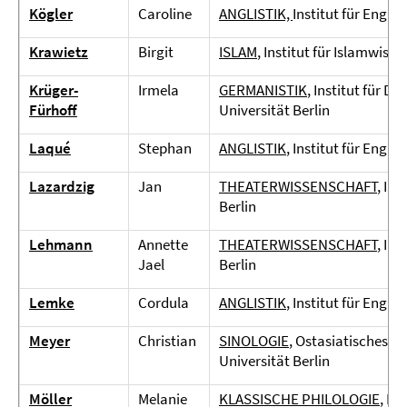
Kögler
Caroline
ANGLISTIK,
Institut für Englis
Krawietz
Birgit
ISLAM
, Institut für Islamwisse
Krüger-
Irmela
GERMANISTIK
, Institut für D
Fürhoff
Universität Berlin
Laqué
Stephan
ANGLISTIK
, Institut für Engli
Lazardzig
Jan
THEATERWISSENSCHAFT
, In
Berlin
Lehmann
Annette
THEATERWISSENSCHAFT
, In
Jael
Berlin
Lemke
Cordula
ANGLISTIK
, Institut für Engli
Meyer
Christian
SINOLOGIE
, Ostasiatisches Se
Universität Berlin
Möller
Melanie
KLASSISCHE PHILOLOGIE
, In