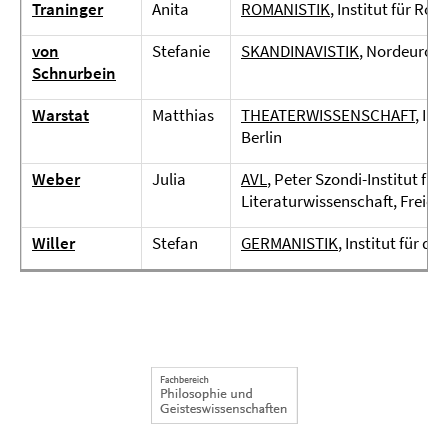
Traninger
Anita
ROMANISTIK
, Institut für Ro
von
Stefanie
SKANDINAVISTIK
, Nordeuropa
Schnurbein
Warstat
Matthias
THEATERWISSENSCHAFT
, In
Berlin
Weber
Julia
AVL
, Peter Szondi-Institut fü
Literaturwissenschaft, Freie U
Willer
Stefan
GERMANISTIK
, Institut für d