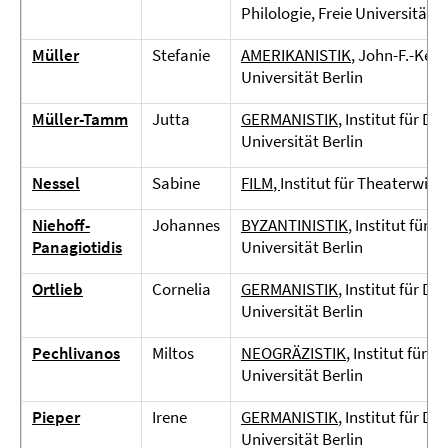
Philologie, Freie Universität B
Müller
Stefanie
AMERIKANISTIK
, John-F.-Ken
Universität Berlin
Müller-Tamm
Jutta
GERMANISTIK
, Institut für D
Universität Berlin
Nessel
Sabine
FILM
,
Institut für Theaterwisse
Niehoff-
Johannes
BYZANTINISTIK
, Institut für 
Panagiotidis
Universität Berlin
Ortlieb
Cornelia
GERMANISTIK
, Institut für D
Universität Berlin
Pechlivanos
Miltos
NEOGRÄZISTIK
, Institut für 
Universität Berlin
Pieper
Irene
GERMANISTIK
, Institut für D
Universität Berlin