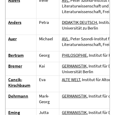
Albers
Irene
AVL
,
Peter Szondi-Institut für
Literaturwissenschaft und
RO
Literaturwissenschaft, Freie U
Anders
Petra
DIDAKTIK DEUTSCH
, Institu
Universität zu Berlin
Auer
Michael
AVL,
Peter Szondi-Institut für
Literaturwissenschaft, Freie U
Bertram
Georg
PHILOSOPHIE
, Institut für Ph
Bremer
Kai
GERMANISTIK,
Institut für De
Universität Berlin
Cancik-
Eva
ALTE WELT
, Institut für Altori
Kirschbaum
Dehrmann
Mark-
GERMANISTIK
, Institut für d
Georg
Eming
Jutta
GERMANISTIK
, Institut für D