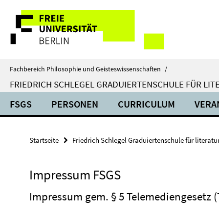
Springe
Service-
direkt
zu
Navigation
Inhalt
Fachbereich Philosophie und Geisteswissenschaften
/
FRIEDRICH SCHLEGEL GRADUIERTENSCHULE FÜR LIT
FSGS
PERSONEN
CURRICULUM
VERA
Startseite
Friedrich Schlegel Graduiertenschule für literat
Impressum FSGS
Impressum gem. § 5 Telemediengesetz 