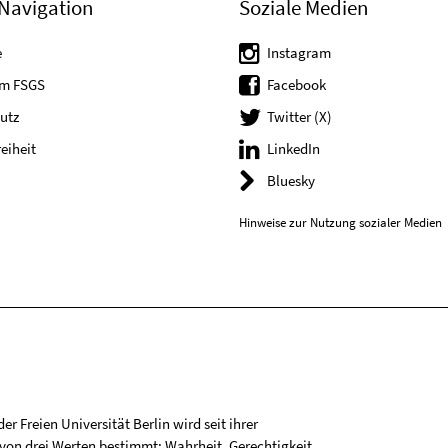
Navigation
Soziale Medien
e
Instagram
um FSGS
Facebook
utz
Twitter (X)
reiheit
LinkedIn
Bluesky
Hinweise zur Nutzung sozialer Medien
r Freien Universität Berlin wird seit ihrer
on drei Werten bestimmt: Wahrheit, Gerechtigkeit