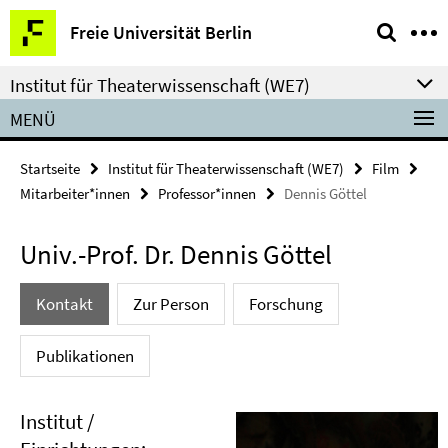
Springe
Service-
Freie Universität Berlin
direkt
Navigation
zu
Institut für Theaterwissenschaft (WE7)
Inhalt
MENÜ
Startseite
Institut für Theaterwissenschaft (WE7)
Film
Mitarbeiter*innen
Professor*innen
Dennis Göttel
Univ.-Prof. Dr. Dennis Göttel
Kontakt
Zur Person
Forschung
Publikationen
Institut /