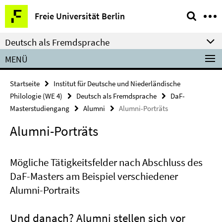
Springe
Service-
Freie Universität Berlin
direkt
Navigation
zu
Deutsch als Fremdsprache
Inhalt
MENÜ
Startseite
Institut für Deutsche und Niederländische
Philologie (WE 4)
Deutsch als Fremdsprache
DaF-
Masterstudiengang
Alumni
Alumni-Porträts
Alumni-Porträts
Mögliche Tätigkeitsfelder nach Abschluss des
DaF-Masters am Beispiel verschiedener
Alumni-Portraits
Und danach? Alumni stellen sich vor