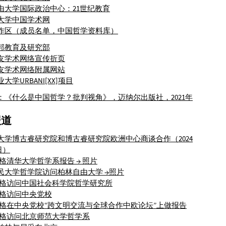
自由大学国际政治中心：21世纪教育
黑大学中国学术网
作区（成员名单，中国哲学资料库）
联邦教育及研究部
校友学术网络宣传折页
校友学术网络附属网站
业大学URBANI[XX]项目
笔：《什么是中国哲学？批判视角》，迈纳尔出版社，2021年
报道
京大学博古睿研究院和博古睿研究院欧洲中心商谈合作（2024
日）
·费格清华大学哲学系报告
→ 照片
人民大学哲学院访问柏林自由大学
→照片
·费格访问中国社会科学院哲学研究所
·费格访问中央党校
·费格在中央党校“跨文明交流与全球合作中欧论坛”上做报告
·费格访问北京师范大学哲学系