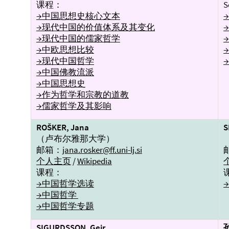
课程：
S
→中国思想史核心文本
→现代中国的价值体系及其变化
→现代中国的儒家哲学
→中欧思想比较
→现代中国哲学
→中国佛教流派
→中国思想史
→作为哲学和宗教的道教
→儒家哲学及其影响
ROŠKER, Jana
S
（卢布尔雅那大学）
邮箱：
jana.rosker@ff.uni-lj.si
个人主页
/
Wikipedia
课程：
→中国哲学选读
→中国哲学
→中国哲学专题
SIGURDSSON, Geir