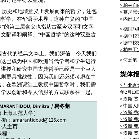
释和讨论中得以显现。
> 柏林
这一历史和地域意义上发展而来的哲学，还包
> 慕尼
哲学。在华语学术界，这种广义的 "中国
>
内部工
学 "的第二层含义也指从古至今汉字和文字
> 德国
文翻译和阐释。“中国哲学 "的这种双重含
> 德中
。
> 德中
> 柏林工
中国古代的经典文本上。我们深信，今天我们
> 何乏
为这已成为中国和欧洲当代学者和学生进行
，讲授和研究中国古典哲学已经是一个巨大
媒体
系则更具挑战性，因为我们还必须考虑在中
此，在欧洲课堂上教授中国哲学时，我们需
> 与北
哲学以创新和令人信服的方式联系在一起。
年2月13
> 汉斯
MARANTIDOU,
Dimitra
/ 易冬蘭
> 中国
（上海师范大学）
> 汉斯
邮箱：
amarantidoud@126.com
> 汉斯
个人主页
> 汉斯
课程：
> 汉斯