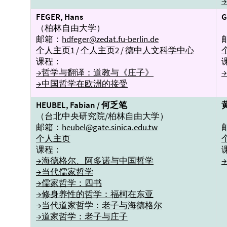
FEGER, Hans
G
（柏林自由大学）
邮箱：
hdfeger@zedat.fu-berlin.de
个人主页1
/
个人主页2
/
德中人文科学中心
课程：
→哲学与翻译：道教与《庄子》
→中国哲学在欧洲的接受
HEUBEL, Fabian / 何乏笔
（台北中央研究院/柏林自由大学）
邮箱：
heubel@gate.sinica.edu.tw
个人主页
课程：
→海德格尔、阿多诺与中国哲学
→当代儒家哲学
→儒家哲学：四书
→修身养性的哲学：福柯在东亚
→当代道家哲学：老子与海德格尔
→道家哲学：老子与庄子