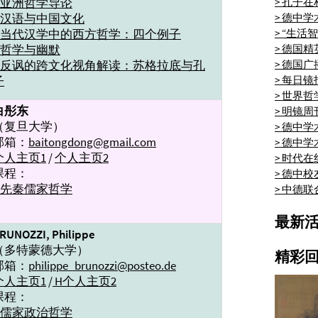
→亚洲哲学导论
> 孔子
→汉语与中国文化
> 德中
→当代汉学中的西方哲学：四个例子
> “生活
→哲学与幽默
> 德国
→反讽的跨文化视角解读：苏格拉底与孔
> 德国
子
> 每日
> 世界
白彤东
> 明镜
（复旦大学）
> 德中
邮箱：
baitongdong@gmail.com
> 德中
个人主页1
/
个人主页2
> 时代
课程：
> 德中校
→先秦儒家哲学
> 中德
最新
RUNOZZI, Philippe
（多特蒙德大学）
精彩
邮箱：
philippe_brunozzi@posteo.de
个人主页1
/
H个人主页2
课程：
→儒家政治哲学