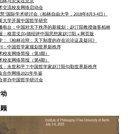
在柏林与尼采在北京
学术交流校友网络启动会
智慧”国际学术研讨会（柏林自由大学，2018年8月3-4日）
精英大学开展中国哲学研究
广播电台：中国对天下秩序的新规划：赵汀阳教授做客柏林
镜报：格雷戈尔•德绍评中国思想家赵汀阳
→ 网页版
哲学：《柏林论辩：天下制度的存在论论证及疑问》
周刊：中国哲学家规划世界新秩序
学术校友网络简报（第3期）
学术校友网络简报（第4期）
在线：永世和平？中国哲学家赵汀阳勾勒世界新秩序
友合作网络2021年年鉴
联合举办中国哲学研讨会
活动
回顾