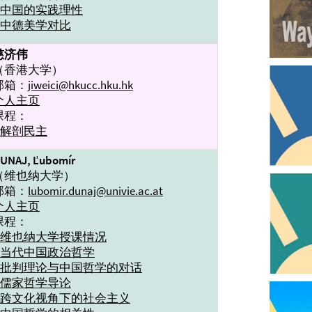
→中国的实践理性
→中德美学对比
慈济伟
（香港大学）
邮箱：
jiweici@hkucc.hku.hk
个人主页
课程：
解剖民主
UNAJ, Ľubomír
（维也纳大学）
邮箱：
lubomir.dunaj@univie.ac.at
个人主页
课程：
→维也纳大学授课情况
→当代中国政治哲学
→批判理论与中国哲学的对话
→儒家哲学导论
→跨文化视角下的社会主义