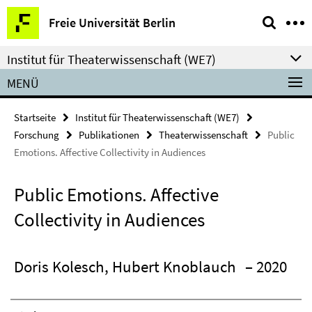
Springe
Service-
Freie Universität Berlin
direkt
Navigation
zu
Institut für Theaterwissenschaft (WE7)
Inhalt
MENÜ
Startseite
Institut für Theaterwissenschaft (WE7)
Forschung
Publikationen
Theaterwissenschaft
Public
Emotions. Affective Collectivity in Audiences
Public Emotions. Affective
Collectivity in Audiences
Doris Kolesch, Hubert Knoblauch
– 2020