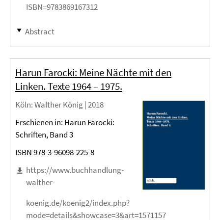
ISBN=9783869167312
Abstract
Harun Farocki: Meine Nächte mit den
Linken. Texte 1964 – 1975.
Köln
: Walther König |
2018
Erschienen in: Harun Farocki:
Schriften, Band 3
ISBN 978-3-96098-225-8
https://www.buchhandlung-
walther-
koenig.de/koenig2/index.php?
mode=details&showcase=3&art=1571157