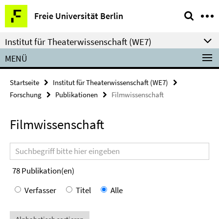
Springe
Service-
Freie Universität Berlin
direkt
Navigation
zu
Institut für Theaterwissenschaft (WE7)
Inhalt
MENÜ
Startseite
Institut für Theaterwissenschaft (WE7)
Forschung
Publikationen
Filmwissenschaft
Filmwissenschaft
Suchbegriff
78
Publikation(en)
Verfasser
Titel
Alle