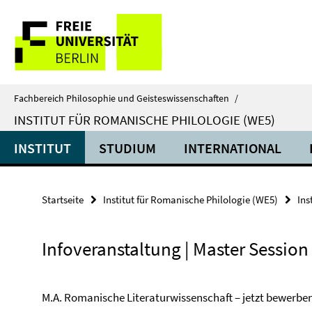
Springe
Service-
direkt
zu
Navigation
Inhalt
Fachbereich Philosophie und Geisteswissenschaften
/
INSTITUT FÜR ROMANISCHE PHILOLOGIE (WE5)
INSTITUT
STUDIUM
INTERNATIONAL
Startseite
Institut für Romanische Philologie (WE5)
Ins
Infoveranstaltung | Master Session
M.A. Romanische Literaturwissenschaft – jetzt bewerbe