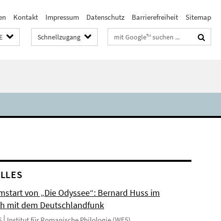
en
Kontakt
Impressum
Datenschutz
Barrierefreiheit
Sitemap
Suchbegriffe
E
Schnellzugang
LLES
mstart von „Die Odyssee“: Bernard Huss im
h mit dem Deutschlandfunk
6
Institut für Romanische Philologie (WE5)