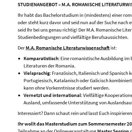
STUDIENANGEBOT – M.A. ROMANISCHE LITERATURW
Ihr habt das Bachelorstudium in (mindestens) einer ro
oder steht kurz davor und seid nun auf der Suche nac
seid Ihr bei uns genau richtig! Der M.A. Romanische Lite
Studienbedingungen und vielfältige Berufsaussichten.
Der
M.A. Romanische Literaturwissenschaft
ist:
Komparatistisch
: Eine romanistische Ausbildung im b
Literaturen der Romania.
Vielsprachig
: Französisch, Italienisch und Spanisch
Portugiesisch, Katalanisch oder Galicisch kombinier
kann ohne Vorkenntnisse studiert werden.
Vernetzt und international
: Vielfältige Kooperatio
Ausland, umfassende Unterstützung von Auslandsauf
Interessiert? Dann schaut rein und lasst Euch inspirieren
Ihr wollt das Masterstudium zum Sommersemester 2
Teilnahme an der Onlineveranstaltung
Master Session
d