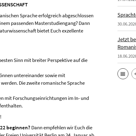
ISSENSCHAFT
Spracht
manischen Sprache erfolgreich abgeschlossen
h einem passenden Masterstudiengang? Dann
30.06.202
raturwissenschaft bietet Euch exzellente
Jetzt b
Romanis
18.06.202
esten Sinn mit breiter Perspektive auf die
 können untereinander sowie mit
t werden. Die zweite romanische Sprache
nen mit Forschungseinrichtungen im In- und
enthalten.
!
022 beginnen?
Dann empfehlen wir Euch die
er Freien Universität Berlin am 24. Januar ab