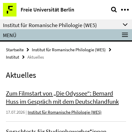
Springe
Service-
Freie Universität Berlin
direkt
Navigation
zu
Institut für Romanische Philologie (WE5)
Inhalt
MENÜ
Startseite
Institut für Romanische Philologie (WE5)
Institut
Aktuelles
Aktuelles
Zum Filmstart von „Die Odyssee“: Bernard
Huss im Gespräch mit dem Deutschlandfunk
17.07.2026
|
Institut für Romanische Philologie (WE5)
Sprachtests für Studienbewerber*innen