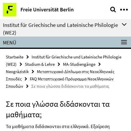
Springe
Service-
Freie Universität Berlin
direkt
Navigation
zu
Institut für Griechische und Lateinische Philologie
Inhalt
(WE2)
MENÜ
Startseite
Institut für Griechische und Lateinische Philologie
(WE2)
Studium & Lehre
MA-Studiengänge
Neogräzistik
Μεταπτυχιακό Δίπλωμα στις Νεοελληνικές
Σπουδές
FAQ Μεταπτυχιακό Πρόγραμμα Νεοελληνικών
Σπουδών
Σε ποια γλώσσα διδάσκονται τα μαθήματα;
Σε ποια γλώσσα διδάσκονται τα
μαθήματα;
Τα μαθήματα διδάσκονται στα ελληνικά. Εξαίρεση