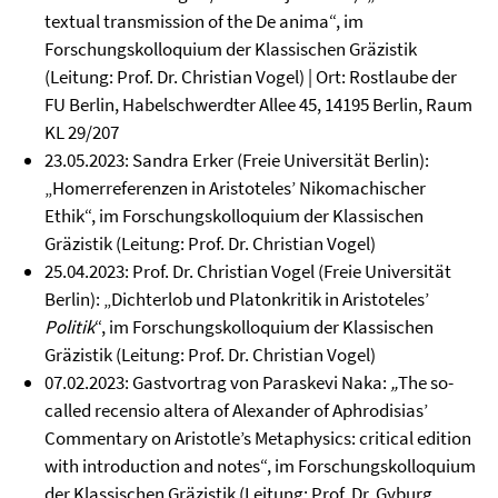
textual transmission of the De anima“, im
Forschungskolloquium der Klassischen Gräzistik
(Leitung: Prof. Dr. Christian Vogel) | Ort: Rostlaube der
FU Berlin, Habelschwerdter Allee 45, 14195 Berlin, Raum
KL 29/207
23.05.2023: Sandra Erker (Freie Universität Berlin):
„Homerreferenzen in Aristoteles’ Nikomachischer
Ethik“, im Forschungskolloquium der Klassischen
Gräzistik (Leitung: Prof. Dr. Christian Vogel)
25.04.2023: Prof. Dr. Christian Vogel (Freie Universität
Berlin): „Dichterlob und Platonkritik in Aristoteles’
Politik
“, im Forschungskolloquium der Klassischen
Gräzistik (Leitung: Prof. Dr. Christian Vogel)
07.02.2023: Gastvortrag von Paraskevi Naka:
„
The so-
called recensio altera of Alexander of Aphrodisias’
Commentary on Aristotle’s Metaphysics: critical edition
with introduction and notes“, im Forschungskolloquium
der Klassischen Gräzistik (Leitung: Prof. Dr. Gyburg