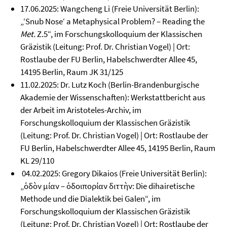
17.06.2025: Wangcheng Li (Freie Universität Berlin):
„‘Snub Nose‘ a Metaphysical Problem? – Reading the
Met.
Z.5“, im Forschungskolloquium der Klassischen
Gräzistik (Leitung: Prof. Dr. Christian Vogel) | Ort:
Rostlaube der FU Berlin, Habelschwerdter Allee 45,
14195 Berlin, Raum JK 31/125
11.02.2025: Dr. Lutz Koch (Berlin-Brandenburgische
Akademie der Wissenschaften): Werkstattbericht aus
der Arbeit im Aristoteles-Archiv, im
Forschungskolloquium der Klassischen Gräzistik
(Leitung: Prof. Dr. Christian Vogel) | Ort: Rostlaube der
FU Berlin, Habelschwerdter Allee 45, 14195 Berlin, Raum
KL 29/110
04.02.2025: Gregory Dikaios (Freie Universität Berlin):
„
ὁδὸν μίαν
–
ὁδοιπορίαν διττὴν
: Die dihairetische
Methode und die Dialektik bei Galen“, im
Forschungskolloquium der Klassischen Gräzistik
(Leitung: Prof. Dr. Christian Vogel) | Ort: Rostlaube der