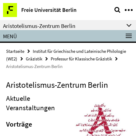
Springe
Service-
Freie Universität Berlin
direkt
Navigation
zu
Aristotelismus-Zentrum Berlin
Inhalt
MENÜ
Startseite
Institut für Griechische und Lateinische Philologie
(WE2)
Gräzistik
Professur für Klassische Gräzistik
Aristotelismus-Zentrum Berlin
Aristotelismus-Zentrum Berlin
Aktuelle
Veranstaltungen
Vorträge