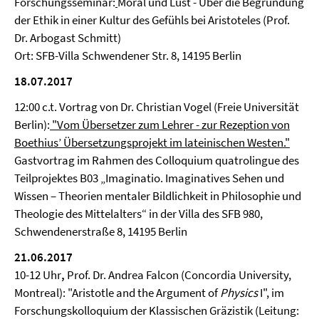
Forschungsseminar:
Moral und Lust - Über die Begründung
der Ethik in einer Kultur des Gefühls bei Aristoteles (Prof.
Dr. Arbogast Schmitt)
Ort: SFB-Villa Schwendener Str. 8, 14195 Berlin
18.07.2017
12:00 c.t. Vortrag von Dr. Christian Vogel (Freie Universität
Berlin):
"Vom Übersetzer zum Lehrer - zur Rezeption von
Boethius’ Übersetzungsprojekt im lateinischen Westen."
Gastvortrag im Rahmen des Colloquium quatrolingue des
Teilprojektes B03 „Imaginatio. Imaginatives Sehen und
Wissen – Theorien mentaler Bildlichkeit in Philosophie und
Theologie des Mittelalters“ in der Villa des SFB 980,
Schwendenerstraße 8, 14195 Berlin
21.06.2017
10-12 Uhr
,
Prof. Dr. Andrea Falcon (Concordia University,
Montreal): "Aristotle and the Argument of
Physics
I", im
Forschungskolloquium der Klassischen Gräzistik (Leitung: