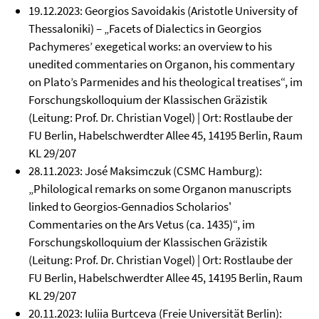
19.12.2023: Georgios Savoidakis (Aristotle University of
Thessaloniki) – „Facets of Dialectics in Georgios
Pachymeres’ exegetical works: an overview to his
unedited commentaries on Organon, his commentary
on Plato’s Parmenides and his theological treatises“, im
Forschungskolloquium der Klassischen Gräzistik
(Leitung: Prof. Dr. Christian Vogel) | Ort: Rostlaube der
FU Berlin, Habelschwerdter Allee 45, 14195 Berlin, Raum
KL 29/207
28.11.2023: José Maksimczuk (CSMC Hamburg):
„Philological remarks on some Organon manuscripts
linked to Georgios-Gennadios Scholarios'
Commentaries on the Ars Vetus (ca. 1435)“, im
Forschungskolloquium der Klassischen Gräzistik
(Leitung: Prof. Dr. Christian Vogel) | Ort: Rostlaube der
FU Berlin, Habelschwerdter Allee 45, 14195 Berlin, Raum
KL 29/207
20.11.2023: Iuliia Burtceva (Freie Universität Berlin):