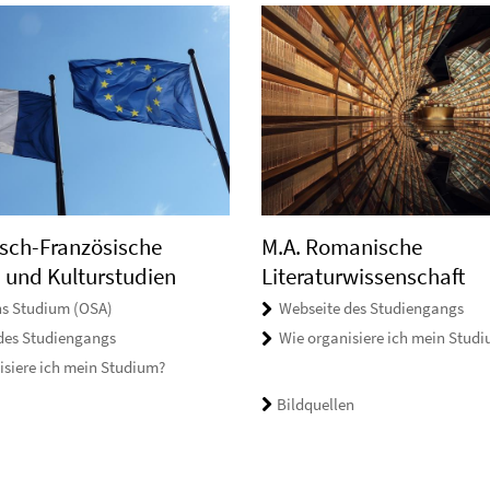
tsch-Französische
M.A. Romanische
B.A. Italienstudien
- und Kulturstudien
Literaturwissenschaft
Einblick ins Studium (OSA)
ins Studium (OSA)
Webseite des Studiengangs
Webseite des Studiengangs
des Studiengangs
Wie organisiere ich mein Stud
Wie organisiere ich mein Studiu
isiere ich mein Studium?
Bildquellen