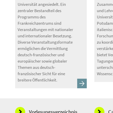
Universität angesiedelt. Ein
Zusammen
zentraler Bestandteil des
und Lehr
Programms des
Universit
Frankreichzentrums sind
Potsdam 
Veranstaltungen mit nationaler
italienis
und internationaler Besetzung.
Forschun
Diverse Veranstaltungsformate
zu koordi
ermöglichen die Vermittlung
verstärke
deutsch-französischer und
bietet V
europäischer sowie globaler
Tagungen
Themen aus deutsch-
untersch
französischer Sicht für eine
Wissensch
breitere Öffentlichkeit.
Vorlesungsverzeichnis
C