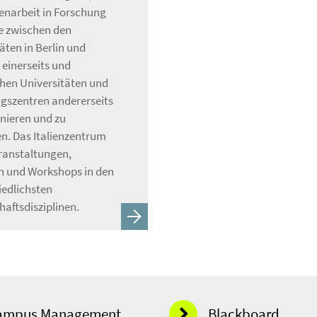
arbeit in Forschung
e zwischen den
äten in Berlin und
einerseits und
chen Universitäten und
gszentren andererseits
nieren und zu
n. Das Italienzentrum
eranstaltungen,
 und Workshops in den
iedlichsten
aftsdisziplinen.
ampus Management
Blackboard