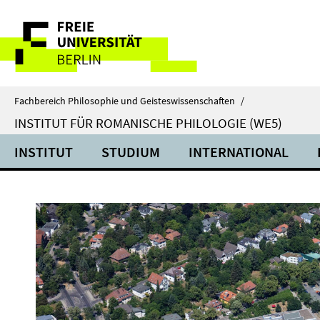
Springe
Service-
direkt
zu
Navigation
Inhalt
Fachbereich Philosophie und Geisteswissenschaften
/
INSTITUT FÜR ROMANISCHE PHILOLOGIE (WE5)
INSTITUT
STUDIUM
INTERNATIONAL