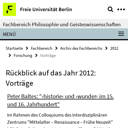
Springe
Service-
Freie Universität Berlin
direkt
Navigation
zu
Fachbereich Philosophie und Geisteswissenschaften
Inhalt
MENÜ
Startseite
Fachbereich
Archiv des Fachbereichs
2012
Forschung
Vorträge
Rückblick auf das Jahr 2012:
Vorträge
Peter Baltes: "›historie‹ und ›wunder‹ im 15.
und 16. Jahrhundert"
Im Rahmen des Colloquiums des Interdisziplinären
Zentrums "Mittelalter – Renaissance – Frühe Neuzeit"