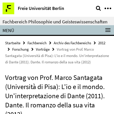
Springe
Service-
Freie Universität Berlin
direkt
Navigation
zu
Fachbereich Philosophie und Geisteswissenschaften
Inhalt
MENÜ
Startseite
Fachbereich
Archiv des Fachbereichs
2012
Forschung
Vorträge
Vortrag von Prof. Marco
Santagata (Università di Pisa): L'io e il mondo. Un'interpretazione
di Dante (2011). Dante. Il romanzo della sua vita (2012)
Vortrag von Prof. Marco Santagata
(Università di Pisa): L'io e il mondo.
Un'interpretazione di Dante (2011).
Dante. Il romanzo della sua vita