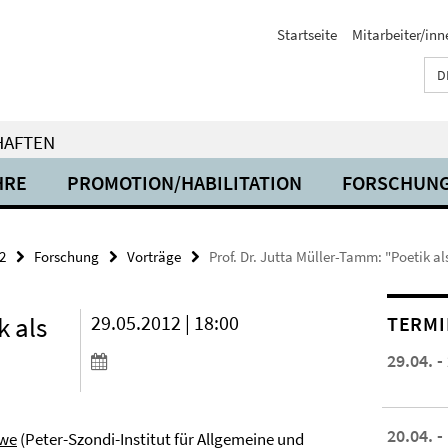
Startseite
Mitarbeiter/inn
D
HAFTEN
HRE
PROMOTION/HABILITATION
FORSCHUN
2
Forschung
Vorträge
Prof. Dr. Jutta Müller-Tamm: "Poetik a
k als
29.05.2012 | 18:00
TERMI
29.04. -
20.04. -
owe
(Peter-Szondi-Institut für Allgemeine und