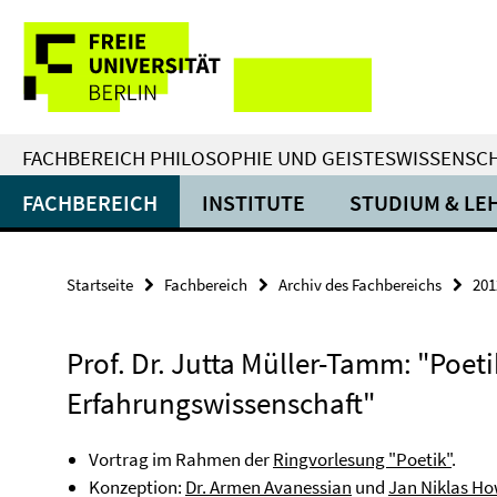
Springe
Service-
direkt
zu
Navigation
Inhalt
FACHBEREICH PHILOSOPHIE UND GEISTESWISSENSC
FACHBEREICH
INSTITUTE
STUDIUM & LE
Startseite
Fachbereich
Archiv des Fachbereichs
201
Prof. Dr. Jutta Müller-Tamm: "Poeti
Erfahrungswissenschaft"
Vortrag im Rahmen der
Ringvorlesung "Poetik"
.
Konzeption:
Dr. Armen Avanessian
und
Jan Niklas H