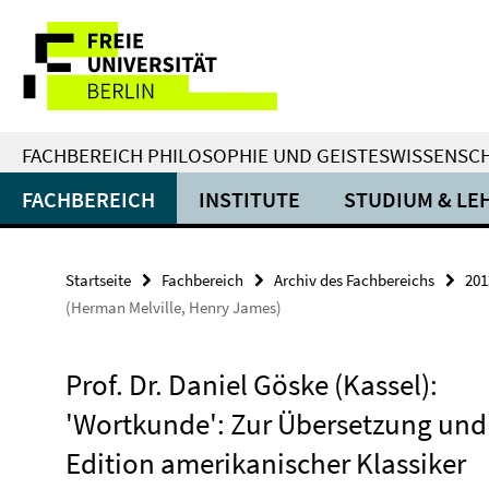
Springe
Service-
direkt
zu
Navigation
Inhalt
FACHBEREICH PHILOSOPHIE UND GEISTESWISSENSC
FACHBEREICH
INSTITUTE
STUDIUM & LE
Startseite
Fachbereich
Archiv des Fachbereichs
201
(Herman Melville, Henry James)
Prof. Dr. Daniel Göske (Kassel):
'Wortkunde': Zur Übersetzung und
Edition amerikanischer Klassiker