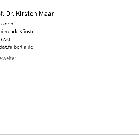
f. Dr. Kirsten Maar
ssorin
enierende Künste'
57230
at.fu-berlin.de
e weiter