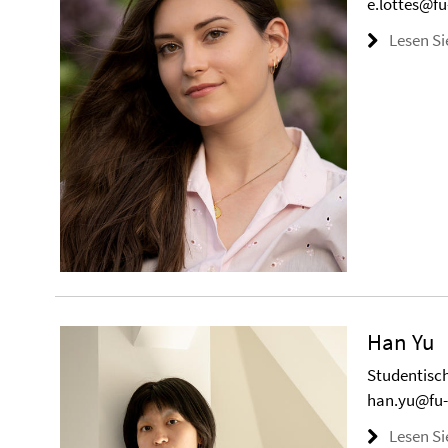
e.lottes@fu
Lesen Si
Han Yu
Studentisch
han.yu@fu-
Lesen Si