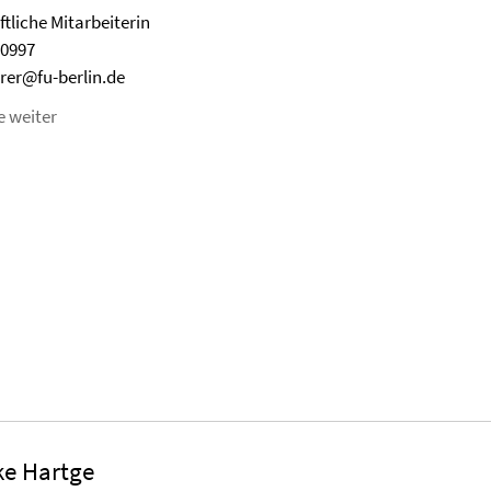
tliche Mitarbeiterin
70997
rer@fu-berlin.de
e weiter
ke Hartge