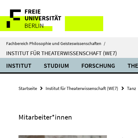
Springe
Service-
direkt
zu
Navigation
Inhalt
Fachbereich Philosophie und Geisteswissenschaften
/
INSTITUT FÜR THEATERWISSENSCHAFT (WE7)
INSTITUT
STUDIUM
FORSCHUNG
THE
Startseite
Institut für Theaterwissenschaft (WE7)
Tanz
Mitarbeiter*innen