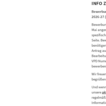
INFO 
Bewerbun
2026-27 (
Bewerbung
Mai angen
spezifisc
Seite. Be
benötige
Antrag au
Bearbeitu
VPD Numme
bewerben
Wir freue
begrüßen 
Und wenn 
unsere
ak
regelmäß
Informati