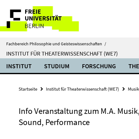
Springe
Service-
direkt
zu
Navigation
Inhalt
Fachbereich Philosophie und Geisteswissenschaften
/
INSTITUT FÜR THEATERWISSENSCHAFT (WE7)
INSTITUT
STUDIUM
FORSCHUNG
THE
Startseite
Institut für Theaterwissenschaft (WE7)
Musik
Info Veranstaltung zum M.A. Musik
Sound, Performance