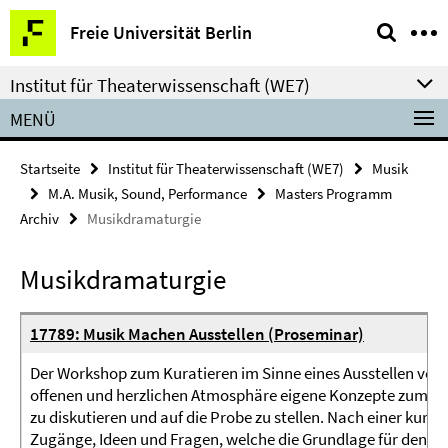
Springe
Service-
Freie Universität Berlin
direkt
Navigation
zu
Institut für Theaterwissenschaft (WE7)
Inhalt
MENÜ
Startseite
Institut für Theaterwissenschaft (WE7)
Musik
M.A. Musik, Sound, Performance
Masters Programm
Archiv
Musikdramaturgie
Musikdramaturgie
17789: Musik Machen Ausstellen (Proseminar)
Der Workshop zum Kuratieren im Sinne eines Ausstellen von M
offenen und herzlichen Atmosphäre eigene Konzepte zum Kon
zu diskutieren und auf die Probe zu stellen. Nach einer kurz
Zugänge, Ideen und Fragen, welche die Grundlage für den For