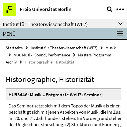
Springe
Service-
Freie Universität Berlin
direkt
Navigation
zu
Institut für Theaterwissenschaft (WE7)
Inhalt
MENÜ
Startseite
Institut für Theaterwissenschaft (WE7)
Musik
M.A. Musik, Sound, Performance
Masters Programm
Archiv
Historiographie, Historizität
Historiographie, Historizität
HU53446: Musik – Entgrenzte Welt? (Seminar)
Das Seminar setzt sich mit dem Topos der Musik als einer en
beschäftigt sich mit jenen Aspekten von Musik, die im Zu
im 20. und 21. Jahrhundert stehen. Im Vordergrund stehen d
der Ungleichheitsforschung, (2) Strukturen und Formen gegen