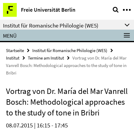
Springe
Service-
Freie Universität Berlin
direkt
Navigation
zu
Institut für Romanische Philologie (WE5)
Inhalt
MENÜ
Startseite
Institut für Romanische Philologie (WE5)
Institut
Termine am Institut
Vortrag von Dr. María del Mar
Vanrell Bosch: Methodological approaches to the study of tone in
Bribri
Vortrag von Dr. María del Mar Vanrell
Bosch: Methodological approaches
to the study of tone in Bribri
08.07.2015 | 16:15 - 17:45