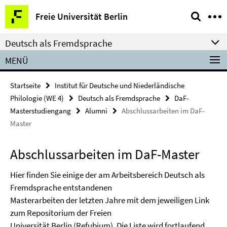
Springe
Service-
Freie Universität Berlin
direkt
Navigation
zu
Deutsch als Fremdsprache
Inhalt
MENÜ
Startseite
Institut für Deutsche und Niederländische
Philologie (WE 4)
Deutsch als Fremdsprache
DaF-
Masterstudiengang
Alumni
Abschlussarbeiten im DaF-
Master
Abschlussarbeiten im DaF-Master
Hier finden Sie einige der am Arbeitsbereich Deutsch als
Fremdsprache entstandenen
Masterarbeiten der letzten Jahre mit dem jeweiligen Link
zum Repositorium der Freien
Universität Berlin (Refubium). Die Liste wird fortlaufend