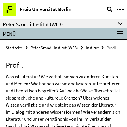
Springe
Service-
Freie Universität Berlin
direkt
Navigation
zu
Peter Szondi-Institut (WE3)
Inhalt
MENÜ
Startseite
Peter Szondi-Institut (WE3)
Institut
Profil
Profil
Was ist Literatur? Wie verhält sie sich zu anderen Künsten
und Medien? Wie können wir sie analysieren, interpretieren
und theoretisch begreifen? Auf welche Weise überschreitet
sie sprachliche und kulturelle Grenzen? Über welches
Wissen verfügt sie und wie steht das Wissen der Literatur
im Dialog mit anderen Wissensformen? Wie verändern sich
Literatur und unser Verständnis von ihr im Verlauf der
Geschichte? Was erzählt diese Geschichte über die sich