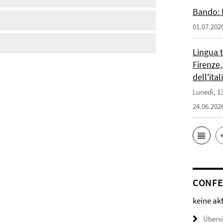
Bando: 
01.07.202
Lingua 
Firenze,
dell'ita
Lunedì, 13
24.06.202
CONFE
keine ak
Übers