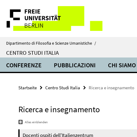
Springe
Service-
direkt
zu
Navigation
Inhalt
Dipartimento di Filosofia e Scienze Umanistiche
/
CENTRO STUDI ITALIA
CONFERENZE
PUBBLICAZIONI
CHI SIAMO
Startseite
Centro Studi Italia
Ricerca e insegnamento
Ricerca e insegnamento
Alles einblenden
Docenti ospiti dell'Italienzentrum