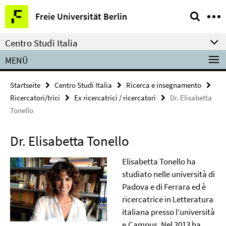
Springe
Service-
Freie Universität Berlin
direkt
Navigation
zu
Centro Studi Italia
Inhalt
MENÜ
Startseite
Centro Studi Italia
Ricerca e insegnamento
Ricercatori/trici
Ex ricercatrici / ricercatori
Dr. Elisabetta
Tonello
Dr. Elisabetta Tonello
Elisabetta Tonello ha
studiato nelle università di
Padova e di Ferrara ed è
ricercatrice in Letteratura
italiana presso l’università
e.Campus. Nel 2013 ha