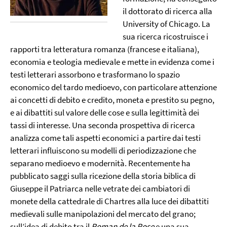
il dottorato di ricerca alla
University of Chicago. La
sua ricerca ricostruisce i
rapporti tra letteratura romanza (francese e italiana),
economia e teologia medievale e mette in evidenza come i
testi letterari assorbono e trasformano lo spazio
economico del tardo medioevo, con particolare attenzione
ai concetti di debito e credito, moneta e prestito su pegno,
e ai dibattiti sul valore delle cose e sulla legittimità dei
tassi di interesse. Una seconda prospettiva di ricerca
analizza come tali aspetti economici a partire dai testi
letterari influiscono su modelli di periodizzazione che
separano medioevo e modernità. Recentemente ha
pubblicato saggi sulla ricezione della storia biblica di
Giuseppe il Patriarca nelle vetrate dei cambiatori di
monete della cattedrale di Chartres alla luce dei dibattiti
medievali sulle manipolazioni del mercato del grano;
sull’idea di debito tra il
Roman de la Rose
e una sua