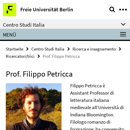
Springe
Service-
Freie Universität Berlin
direkt
Navigation
zu
Centro Studi Italia
Inhalt
MENÜ
Startseite
Centro Studi Italia
Ricerca e insegnamento
Ricercatori/trici
Prof. Filippo Petricca
Prof. Filippo Petricca
Filippo Petricca è
Assistant Professor di
letteratura italiana
medievale all’Università di
Indiana Bloomington.
Filologo romanzo di
formazione, ha conseguito