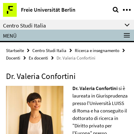
Springe
Service-
Freie Universität Berlin
direkt
Navigation
zu
Centro Studi Italia
Inhalt
MENÜ
Startseite
Centro Studi Italia
Ricerca e insegnamento
Docenti
Ex docenti
Dr. Valeria Confortini
Dr. Valeria Confortini
Dr. Valeria Confortini
si è
laureata in Giurisprudenza
presso l'Università LUISS
di Roma e ha conseguito il
dottorato di ricerca in
"Diritto privato per
l'Europa" presso