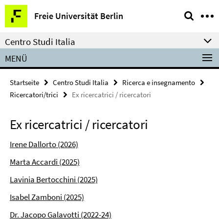
Springe
Service-
Freie Universität Berlin
direkt
Navigation
zu
Centro Studi Italia
Inhalt
MENÜ
Startseite
Centro Studi Italia
Ricerca e insegnamento
Ricercatori/trici
Ex ricercatrici / ricercatori
Ex ricercatrici / ricercatori
Irene Dallorto (2026)
Marta Accardi (2025)
Lavinia Bertocchini (2025)
Isabel Zamboni (2025)
Dr. Jacopo Galavotti (2022-24)